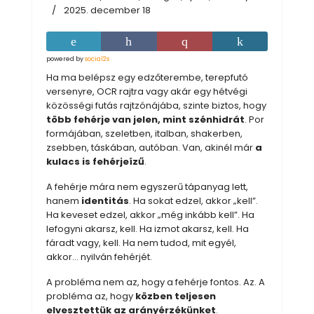
2025. december 18
powered by
social2s
Ha ma belépsz egy edzőterembe, terepfutó
versenyre, OCR rajtra vagy akár egy hétvégi
közösségi futás rajtzónájába, szinte biztos, hogy
több fehérje van jelen, mint szénhidrát
. Por
formájában, szeletben, italban, shakerben,
zsebben, táskában, autóban. Van, akinél már
a
kulacs is fehérjeízű
.
A fehérje mára nem egyszerű tápanyag lett,
hanem
identitás
. Ha sokat edzel, akkor „kell”.
Ha keveset edzel, akkor „még inkább kell”. Ha
lefogyni akarsz, kell. Ha izmot akarsz, kell. Ha
fáradt vagy, kell. Ha nem tudod, mit egyél,
akkor… nyilván fehérjét.
A probléma nem az, hogy a fehérje fontos. Az. A
probléma az, hogy
közben teljesen
elvesztettük az arányérzékünket
.