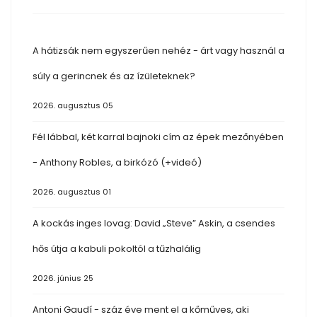
A hátizsák nem egyszerűen nehéz - árt vagy használ a
súly a gerincnek és az ízületeknek?
2026. augusztus 05
Fél lábbal, két karral bajnoki cím az épek mezőnyében
- Anthony Robles, a birkózó (+videó)
2026. augusztus 01
A kockás inges lovag: David „Steve” Askin, a csendes
hős útja a kabuli pokoltól a tűzhalálig
2026. június 25
Antoni Gaudí - száz éve ment el a kőműves, aki