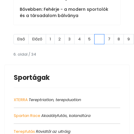
Bővebben: Fehérje - a modern sportolók
és a társadalom bálványa
Első
Előző
1
2
3
4
5
6
7
8
9
6. oldal / 34
Sportágak
XTERRA
Tereptriatlon, terepduatlon
Spartan Race
Akadályfutás, kalandtúra
Terepfutás
Rövidtől az ultráig