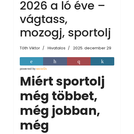
2026 a ló éve –
vágtass,
mozogj, sportolj
Tóth Viktor
Hivatalos
2025. december 29
powered by
social2s
Miért sportolj
még többet,
még jobban,
még