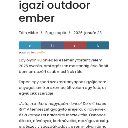
igazi outdoor
ember
Tóth Viktor
Blog, napló
2026. január 28
powered by
social2s
Egy olyan különleges esemény történt velem
2025 nyarán, ami egészen mostanáig érlelődött
bennem, ezért csak most írok róla.
Éppen egy sport szakmai anyaghoz gyűjtöttem
anyagot, amikor szembejött velem egy fotó, az
egyik cikk szerzője.
„Azta, mintha a nagyapám lenne! De mit keres
itt?”
A természet gyógyító erejéről, a növények
és a környezet hatásáról idéztek tőle. Őshonos
állatok, növények, kertművelés, mezőgazdaság,
erdészet, vízgazdálkodás… ezernyi olyan téma,