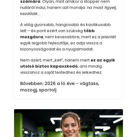
számára
. Olyan, mint amikor a stopper nem
nulláról indul, hanem azt mondja:
na most figyelj,
kezdődik..
.
A világ gyorsabb, hangosabb és kaotikusabb
lett – és pont ezért van szükség
több
mozgásra
, nem kevesebbre, mert ez a jelenlét
egyik legjobb fejlesztője, ez adja vissza a
bizonyosságodat és a nyugalmadat.
Nem azért, mert „kell”, hanem mert
ez az egyik
utolsó biztos kapaszkodó
, ami mindig
visszahoz a saját testedhez és lelkedhez.
Bővebben: 2026 a ló éve – vágtass,
mozogj, sportolj