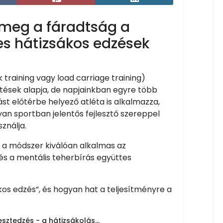
 meg a fáradtság a
es hátizsákos edzések
training vagy load carriage training)
zítések alapja, de napjainkban egyre több
tást előtérbe helyező atléta is alkalmazza,
an sportban jelentős fejlesztő szereppel
sználja.
 a módszer kiválóan alkalmas az
és a mentális teherbírás együttes
ákos edzés”, és hogyan hat a teljesítményre a
sztedzés - a hátizsákolás...