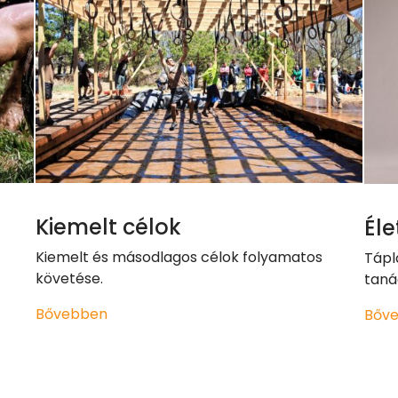
Kiemelt célok
Él
Kiemelt és másodlagos célok folyamatos
Tápl
követése.
taná
Bővebben
Bőv