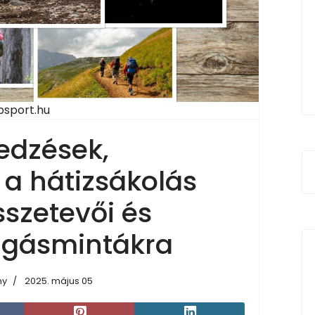
psport.hu
edzések,
 a hátizsákolás
sszetevői és
zgásmintákra
ny
2025. május 05