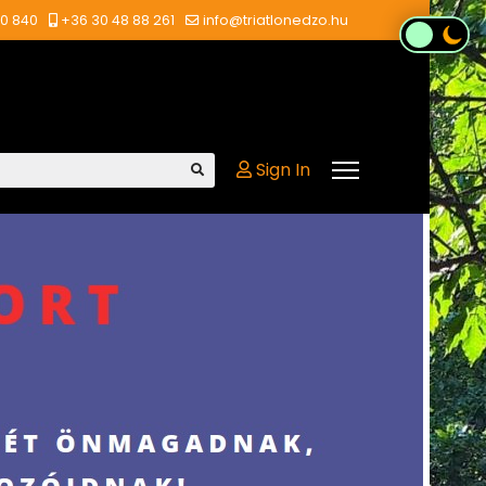
00 840
+36 30 48 88 261
info@triatlonedzo.hu
Sign In