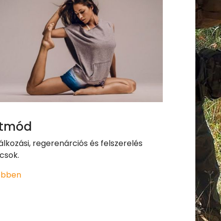
etmód
álkozási, regerenárciós és felszerelés
csok.
ebben