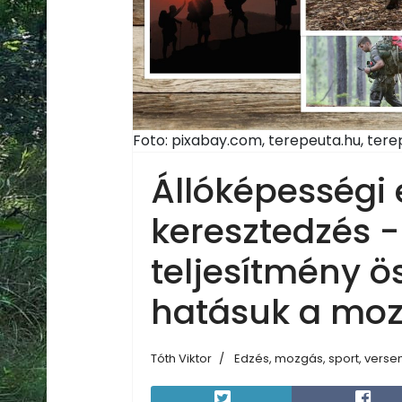
Foto: pixabay.com, terepeuta.hu, tere
Állóképességi 
keresztedzés -
teljesítmény ö
hatásuk a mo
Tóth Viktor
Edzés, mozgás, sport, verse