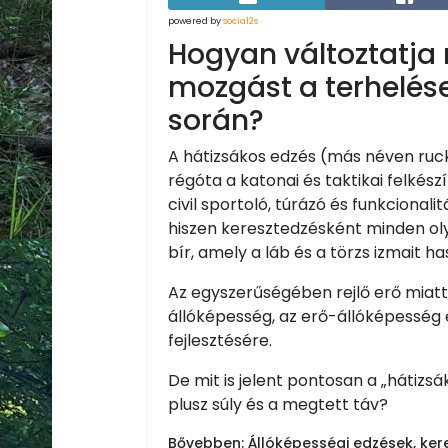
powered by
social2s
Hogyan változtatja
mozgást a terhelés
során?
A hátizsákos edzés (más néven ruck 
régóta a katonai és taktikai felkés
civil sportoló, túrázó és funkcionali
hiszen keresztedzésként minden oly
bír, amely a láb és a törzs izmait ha
Az egyszerűségében rejlő erő miatt
állóképesség, az erő-állóképesség 
fejlesztésére.
De mit is jelent pontosan a „hátizs
plusz súly és a megtett táv?
Bővebben: Állóképességi edzések, kere