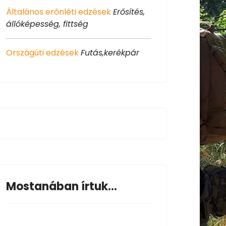
Általános erőnléti edzések
Erősítés,
állóképesség, fittség
Országúti edzések
Futás,kerékpár
Mostanában írtuk...