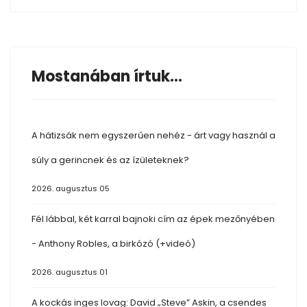
Mostanában írtuk...
A hátizsák nem egyszerűen nehéz - árt vagy használ a
súly a gerincnek és az ízületeknek?
2026. augusztus 05
Fél lábbal, két karral bajnoki cím az épek mezőnyében
- Anthony Robles, a birkózó (+videó)
2026. augusztus 01
A kockás inges lovag: David „Steve” Askin, a csendes