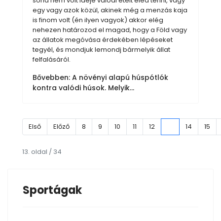
soha nem volt ideje valódi ételt eléd tenni, vagy
egy vagy azok közül, akinek még a menzás kaja
is finom volt (én ilyen vagyok) akkor elég
nehezen határozod el magad, hogy a Föld vagy
az állatok megóvása érdekében lépéseket
tegyél, és mondjuk lemondj bármelyik állat
felfalásáról.
Bővebben: A növényi alapú húspótlók
kontra valódi húsok. Melyik...
Első
Előző
8
9
10
11
12
13
14
15
13. oldal / 34
Sportágak