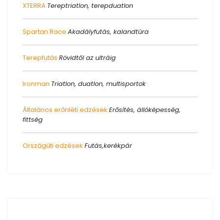
XTERRA
Tereptriatlon, terepduatlon
Spartan Race
Akadályfutás, kalandtúra
Terepfutás
Rövidtől az ultráig
Ironman
Triatlon, duatlon, multisportok
Általános erőnléti edzések
Erősítés, állóképesség,
fittség
Országúti edzések
Futás,kerékpár