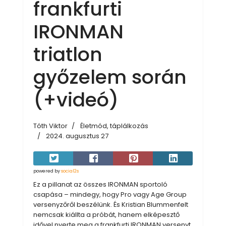
frankfurti
IRONMAN
triatlon
győzelem során
(+videó)
Tóth Viktor
Életmód, táplálkozás
2024. augusztus 27
powered by
social2s
Ez a pillanat az összes IRONMAN sportoló
csapása – mindegy, hogy Pro vagy Age Group
versenyzőről beszélünk. És Kristian Blummenfelt
nemcsak kiállta a próbát, hanem elképesztő
idővel nyerte meg a frankfurti IRONMAN versenyt.