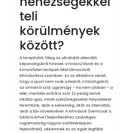
nehézségekkel
teli
körülmények
között?
A terepfutók, főleg az ultrafutók ellenálló
képességükről híresek a hosszú távok és a
könyörtelen terepek által támasztott
kihívásokkal szemben. Az az általános nézet,
hogy a sport nem csak a testről, a fiziológiáról,
az izmokról szól; ugyanúgy – ha nem jobban – a
lelki, mentális erőről is szól. Ez pedig annál
inkább igaz, minél szélsőségesebb helyzeteket
teremtünk, akár a sebesség, akár az intenzitás,
akár a táv növelésével. A kihívások (nemcsak a
futásra értve) teljesítéséhez szükséges
rugalmasság nagyon sokféleképpen
fejleszthető, cikkemnek ez az egyik legfőbb