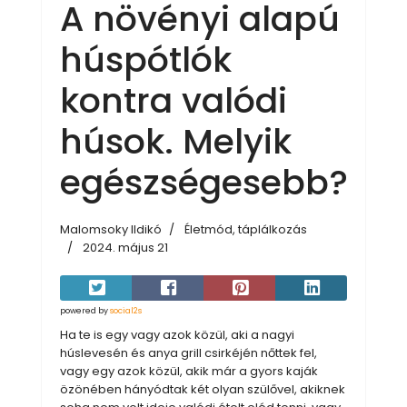
A növényi alapú
húspótlók
kontra valódi
húsok. Melyik
egészségesebb?
Malomsoky Ildikó
Életmód, táplálkozás
2024. május 21
powered by
social2s
Ha te is egy vagy azok közül, aki a nagyi
húslevesén és anya grill csirkéjén nőttek fel,
vagy egy azok közül, akik már a gyors kaják
özönében hányódtak két olyan szülővel, akiknek