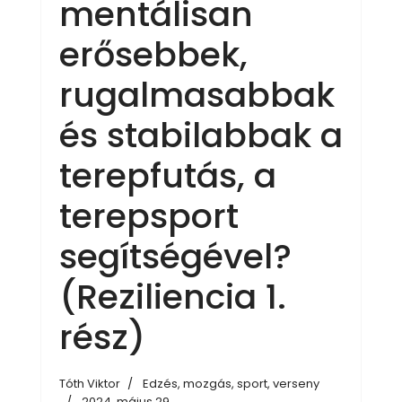
mentálisan
erősebbek,
rugalmasabbak
és stabilabbak a
terepfutás, a
terepsport
segítségével?
(Reziliencia 1.
rész)
Tóth Viktor
Edzés, mozgás, sport, verseny
2024. május 29