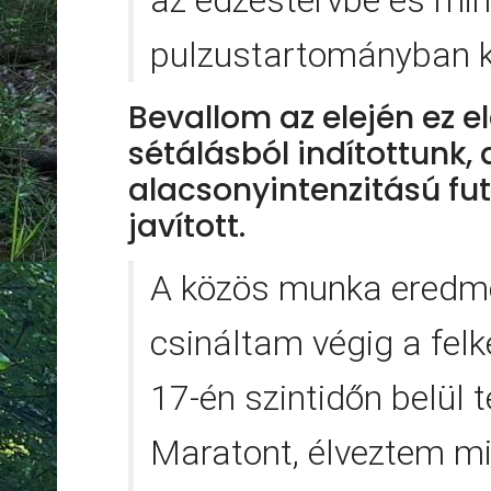
pulzustartományban k
Bevallom az elején ez el
sétálásból indítottunk, 
alacsonyintenzitású fu
javított.
A közös munka eredmé
csináltam végig a fel
17-én szintidőn belül t
Maratont, élveztem mi