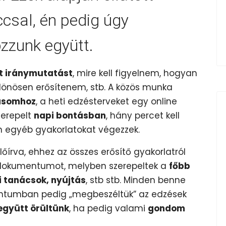
csal, én pedig úgy
zzunk együtt.
t iránymutatást
, mire kell figyelnem, hogyan
különösen erősítenem, stb. A közös munka
tásomhoz
, a heti edzésterveket egy online
erepelt
napi bontásban
, hány percet kell
en egyéb gyakorlatokat végezzek.
lőírva, ehhez az összes erősítő gyakorlatról
 dokumentumot, melyben szerepeltek a
főbb
i tanácsok, nyújtás
, stb stb. Minden benne
mentumban pedig „megbeszéltük” az edzések
együtt örültünk
, ha pedig valami
gondom