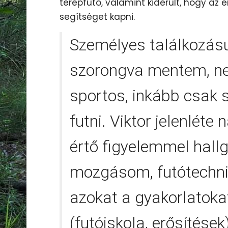
terepfutó, valamint kiderült, hogy az 
segítséget kapni.
Személyes találkozásu
szorongva mentem, ne
sportos, inkább csak 
futni. Viktor jelenlét
értő figyelemmel hall
mozgásom, futótechni
azokat a gyakorlatoka
(futóiskola, erősítések