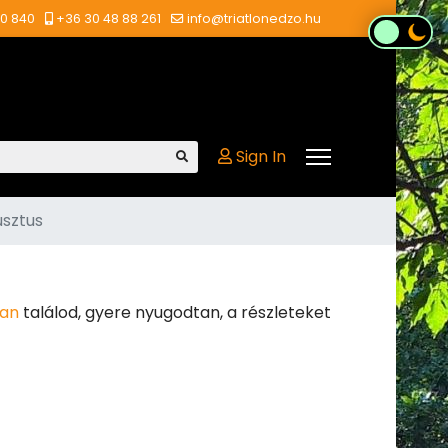
00 840
+36 30 48 88 261
info@triatlonedzo.hu
Sign In
usztus
an
találod, gyere nyugodtan, a részleteket