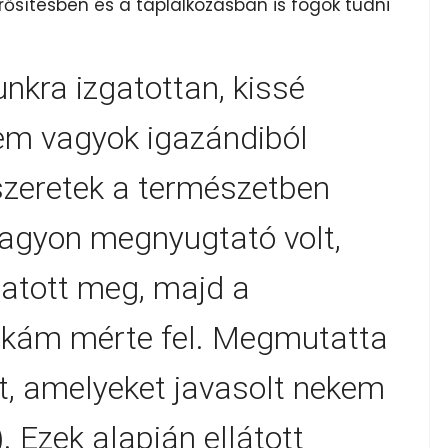
erősítésben és a táplálkozásban is fogok tudni
nkra izgatottan, kissé
m vagyok igazándiból
szeretek a természetben
e nagyon megnyugtató volt,
gatott meg, majd a
kám mérte fel. Megmutatta
t, amelyeket javasolt nekem
). Ezek alapján ellátott