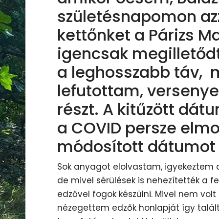
születésnapomon azz
kettőnket a Párizs M
igencsak megilletődt
a leghosszabb táv, 
lefutottam, verseny
részt. A kitűzött dátu
a COVID persze elmo
módosított dátumot 
Sok anyagot elolvastam, igyekeztem 
de mivel sérülések is nehezítették a 
edzővel fogok készülni. Mivel nem vol
nézegettem edzők honlapját így talált