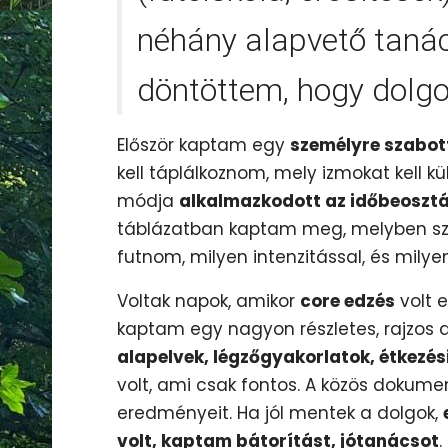
néhány alapvető tanác
döntöttem, hogy dolgo
Először kaptam egy
személyre szabot
kell táplálkoznom, mely izmokat kell 
módja
alkalmazkodott az időbeosz
táblázatban kaptam meg, melyben sz
futnom, milyen intenzitással, és mily
Voltak napok, amikor
core edzés
volt e
kaptam egy nagyon részletes, rajzos
alapelvek, légzőgyakorlatok, étkezés
volt, ami csak fontos. A közös doku
eredményeit. Ha jól mentek a dolgok,
volt, kaptam bátorítást, jótanácsot
.