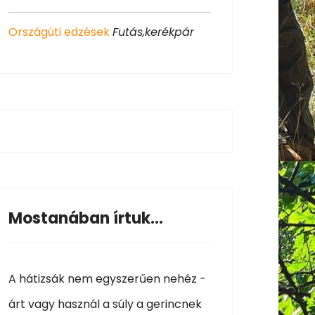
Országúti edzések
Futás,kerékpár
Mostanában írtuk...
A hátizsák nem egyszerűen nehéz -
árt vagy használ a súly a gerincnek