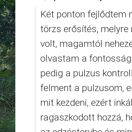
Két ponton fejlődtem 
törzs erősítés, melyr
volt, magamtól neheze
olvastam a fontosságá
pedig a pulzus kontro
felment a pulzusom, 
mit kezdeni, ezért ink
ragaszkodott hozzá, h
az edzéstervbe és mi