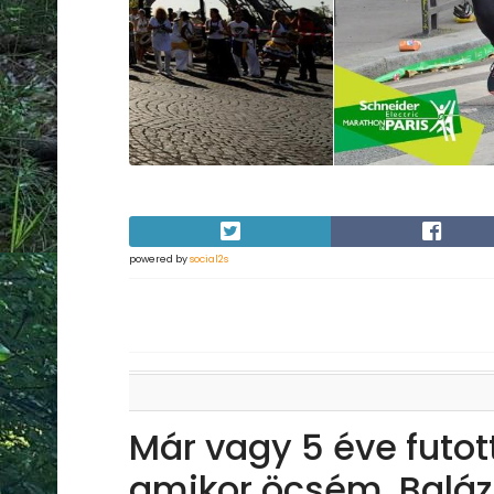
powered by
social2s
Már vagy 5 éve futo
amikor öcsém, Baláz