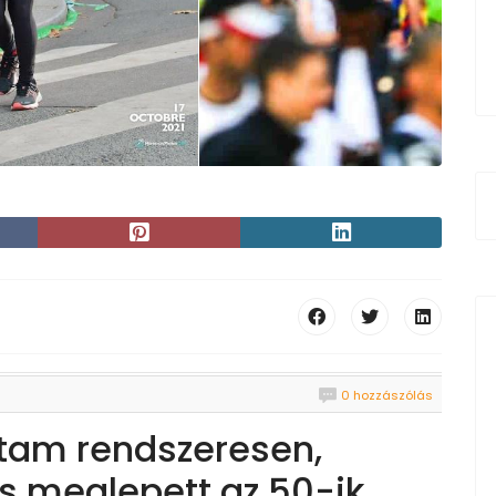
0 hozzászólás
ttam rendszeresen,
s meglepett az 50-ik