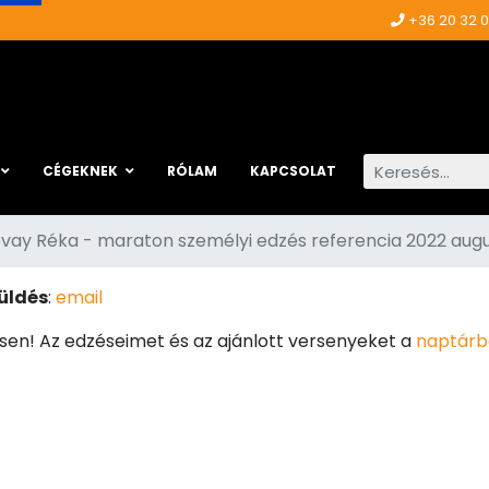
+36 20 32 
Keresés...
CÉGEKNEK
RÓLAM
KAPCSOLAT
vay Réka - maraton személyi edzés referencia 2022 aug
üldés
:
email
sen! Az edzéseimet és az ajánlott versenyeket a
naptárb