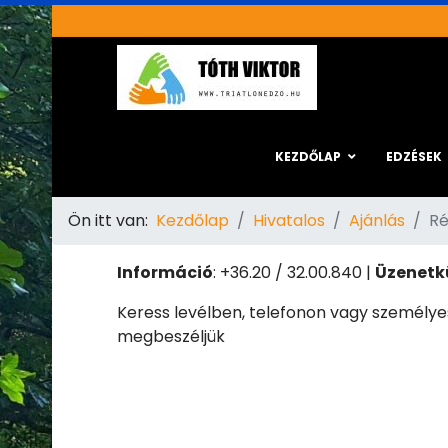
KEZDŐLAP
EDZÉSEK
Ön itt van:
Kezdőlap
Hivatalos
Ajánlás
Ré
Információ
: +36.20 / 32.00.840 |
Üzenetk
Keress levélben, telefonon vagy személye
megbeszéljük