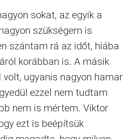
nagyon sokat, az egyik a
e nagyon szükségem is
n szántam rá az időt, hiába
ról korábban is. A másik
ll volt, ugyanis nagyon hamar
egyedül ezzel nem tudtam
ább nem is mértem. Viktor
ogy ezt is beépítsük
ndig megadta, hogy milyen