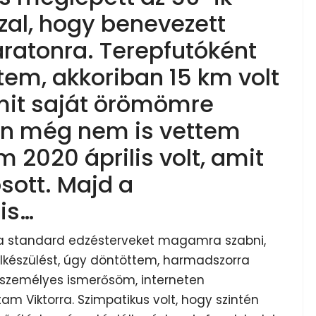
al, hogy benevezett
aratonra. Terepfutóként
em, akkoriban 15 km volt
mit saját örömömre
en még nem is vettem
m 2020 április volt, amit
sott. Majd a
is…
a standard edzésterveket magamra szabni,
felkészülést, úgy döntöttem, harmadszorra
t személyes ismerősöm, interneten
am Viktorra. Szimpatikus volt, hogy szintén