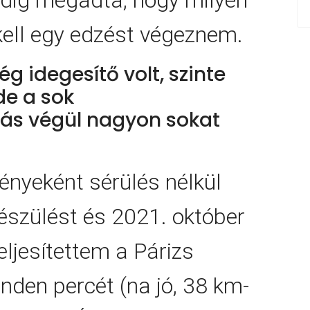
ell egy edzést végeznem.
ég idegesítő volt, szinte
de a sok
tás végül nagyon sokat
nyeként sérülés nélkül
készülést és 2021. október
eljesítettem a Párizs
nden percét (na jó, 38 km-