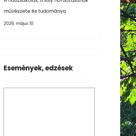
A hátizsákolás, a súly hordozásának
művészete és tudománya
2026. május 10
Események, edzések