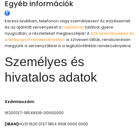
Egyéb információk
Keress levélben, telefonon vagy személyesen! Az edzéseimet
és az ajánlott versenyeket a
naptárban
találod, gyere
nyugodtan, a részleteket megbeszéljük! A
X2S eseményeken és
a terepsport rendezvényeken
is szívesen látlak, rendszeresen
megyünk a versenyzőkkel is a legkülönfélébb rendezvényekre.
Személyes és
hivatalos adatok
Számlaszám
:
16200137-18549108-00000000
(IBAN)
HU31 1620 0137 1854 9108 0000 0000