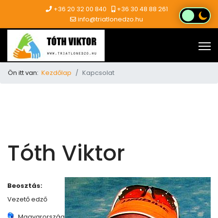
+36 20 32 00 840
+36 30 48 88 261
info@triatlonedzo.hu
Ön itt van:
Kezdőlap
Kapcsolat
Tóth Viktor
Beosztás:
Vezető edző
Magyarország