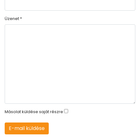
Üzenet
*
Másolat küldése saját részre
E-mail küldése