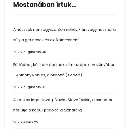
Mostanában írtuk...
A hátizsák nem egyszerűen nehéz - árt vagy használ a
súly a gerincnek és az ízületeknek?
2026. augusztus 05
Fél lábbal, két karral bajnoki cím az épek mezőnyében
- Anthony Robles, a birkózó (+videó)
2026. augusztus 01
A kockás inges lovag: David „Steve” Askin, a csendes
hős útja a kabuli pokoltól a tűzhalálig
2026. június 25