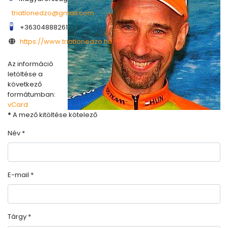
triatlonedzo@gmail.com
+36304888261
COM_CONTACT_WEBPAGE
https://www.triatlonedzo.hu
Az információ
letöltése a
következő
formátumban:
vCard
*
A mező kitöltése kötelező
Név
*
E-mail
*
Tárgy
*