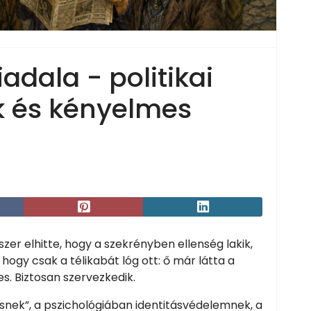
adala - politikai
ek és kényelmes
r elhitte, hogy a szekrényben ellenség lakik,
ogy csak a télikabát lóg ott: ő már látta a
es. Biztosan szervezkedik.
nek”, a pszichológiában identitásvédelemnek, a