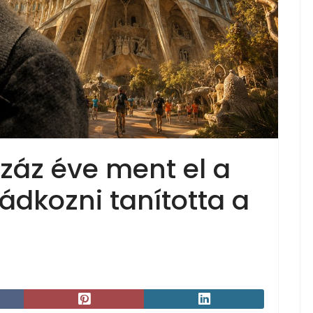
száz éve ment el a
ádkozni tanította a