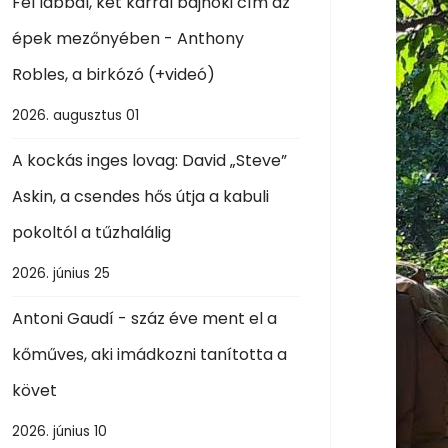
Fél lábbal, két karral bajnoki cím az
épek mezőnyében - Anthony
Robles, a birkózó (+videó)
2026. augusztus 01
A kockás inges lovag: David „Steve”
Askin, a csendes hős útja a kabuli
pokoltól a tűzhalálig
2026. június 25
Antoni Gaudí - száz éve ment el a
kőműves, aki imádkozni tanította a
követ
2026. június 10