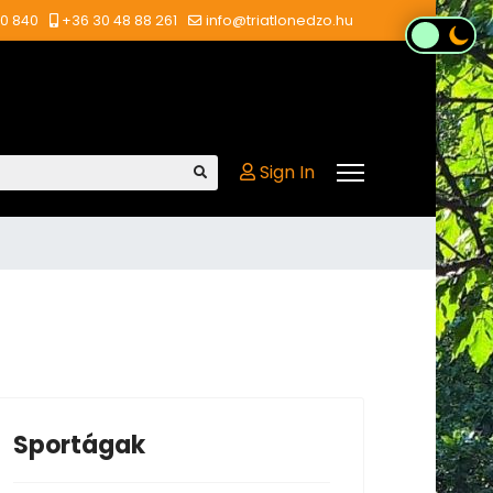
00 840
+36 30 48 88 261
info@triatlonedzo.hu
Sign In
Sportágak