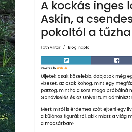
A kockás inges l
Askin, a csendes
pokoltól a tűzha
Tóth Viktor
Blog, napló
powered by
social2s
Üljetek csak közelebb, dobjatok még eg
vizeset, az csak köhög, mint egy megfáz
pattog, mintha a sors maga próbálná meg
Gondviselés és az Univerzum adminisztrá
Mert miről is érdemes szót ejteni egy il
a különös figurákról, akik miatt a vilá
a mocsárban?