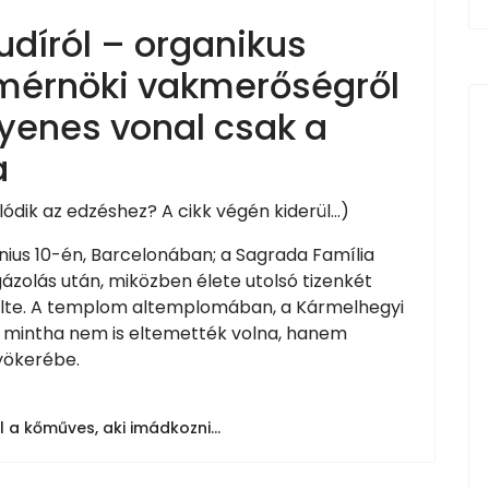
udíról – organikus
l, mérnöki vakmerőségről
gyenes vonal csak a
a
dik az edzéshez? A cikk végén kiderül...)
únius 10-én, Barcelonában; a Sagrada Família
gázolás után, miközben élete utolsó tizenkét
telte. A templom altemplomában, a Kármelhegyi
mintha nem is eltemették volna, hanem
yökerébe.
 a kőműves, aki imádkozni...