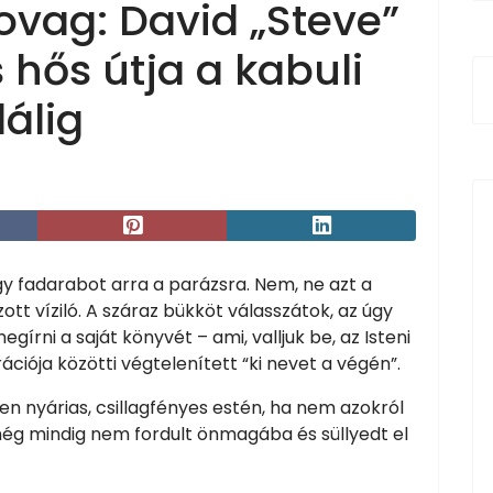
ovag: David „Steve”
 hős útja a kabuli
lálig
y fadarabot arra a parázsra. Nem, ne azt a
ott víziló. A száraz bükköt válasszátok, az úgy
írni a saját könyvét – ami, valljuk be, az Isteni
ciója közötti végtelenített “ki nevet a végén”.
yen nyárias, csillagfényes estén, ha nem azokról
g még mindig nem fordult önmagába és süllyedt el