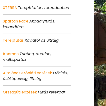
XTERRA
Tereptriatlon, terepduatlon
Spartan Race
Akadályfutás,
kalandtúra
Terepfutás
Rövidtől az ultráig
Ironman
Triatlon, duatlon,
multisportok
Általános erőnléti edzések
Erősítés,
állóképesség, fittség
Országúti edzések
Futás,kerékpár