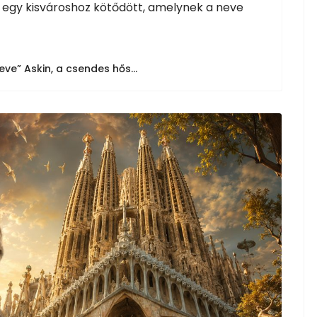
 egy kisvároshoz kötődött, amelynek a neve
ve” Askin, a csendes hős...