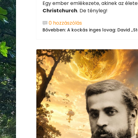
Egy ember emlékezete, akinek az élete
Christchurch
. De tényleg!
0 hozzászólás
Bővebben: A kockás inges lovag: David „Ste