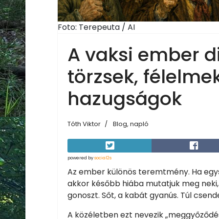
Foto: Terepeuta / AI
A vaksi ember di
törzsek, félelm
hazugságok
Tóth Viktor
Blog, napló
powered by
social2s
Az ember különös teremtmény. Ha egysze
akkor később hiába mutatjuk meg neki, h
gonoszt. Sőt, a kabát gyanús. Túl csend
A közéletben ezt nevezik „meggyőződés