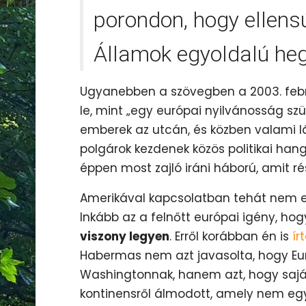
porondon, hogy ellens
Államok egyoldalú he
Ugyanebben a szövegben a 2003. febru
le, mint „egy európai nyilvánosság szü
emberek az utcán, és közben valami l
polgárok kezdenek közös politikai han
éppen most zajló iráni háború, amit ré
Amerikával kapcsolatban tehát nem e
Inkább az a felnőtt európai igény, ho
viszony legyen
. Erről korábban én is
ír
Habermas nem azt javasolta, hogy Eur
Washingtonnak, hanem azt, hogy saját p
kontinensről álmodott, amely nem eg