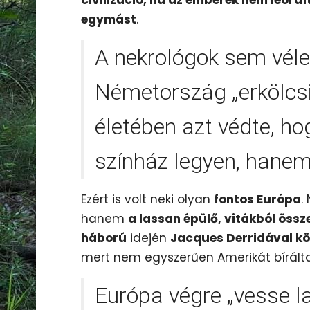
egymást
.
A nekrológok sem véle
Németország „erkölcsi
életében azt védte, h
színház legyen, hanem 
Ezért is volt neki olyan
fontos Európa
.
hanem
a lassan épülő, vitákból össze
háború
idején
Jacques Derridával kö
mert nem egyszerűen Amerikát bírálta
Európa végre „vesse l