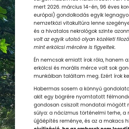
mert 2026. március 14-én, 96 éves k
európai) gondolkodás egyik legnagyob
nemzetközi vitakultúra lenne szegényeb
és a hivatalos nekrológok szinte azon
volt az egyik utolsó olyan közéleti fi
mint erkölcsi mércére is figyeltek.
Én nemcsak emiatt írok róla, hanem a
erkölcsi és morális mérce volt sok go
munkáiban találtam meg. Ezért írok ket
Habermas sosem a könnyű gondolatok
akit egy bögrére nyomtatott félmondat
gondosan csiszolt mondatai mögött m
súlya: a nácizmus történelmi terhe, a
újjáépítés reménye, és az a makacs h
civilizáció, ha az emberek nem leor