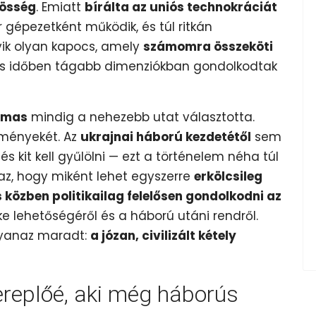
össég
. Emiatt
bírálta az uniós technokráciát
or gépezetként működik, és túl ritkán
gyik olyan kapocs, amely
számomra összeköti
 és időben tágabb dimenziókban gondolkodtak
rmas
mindig a nehezebb utat választotta.
zményekét. Az
ukrajnai háború kezdetétől
sem
 és kit kell gyűlölni — ezt a történelem néha túl
az, hogy miként lehet egyszerre
erkölcsileg
s közben politikailag felelősen gondolkodni az
éke lehetőségéről és a háború utáni rendről.
ugyanaz maradt:
a józan, civilizált kétely
zereplőé, aki még háborús