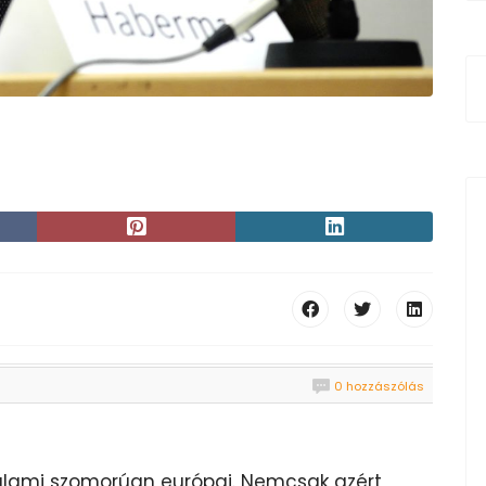
0 hozzászólás
lami szomorúan európai. Nemcsak azért,