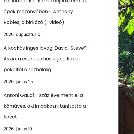
Fél lábbal, két karral bajnoki cím az
épek mezőnyében - Anthony
Robles, a birkózó (+videó)
2026. augusztus 01
A kockás inges lovag: David „Steve”
Askin, a csendes hős útja a kabuli
pokoltól a tűzhalálig
2026. június 25
Antoni Gaudí - száz éve ment el a
kőműves, aki imádkozni tanította a
követ
2026. június 10