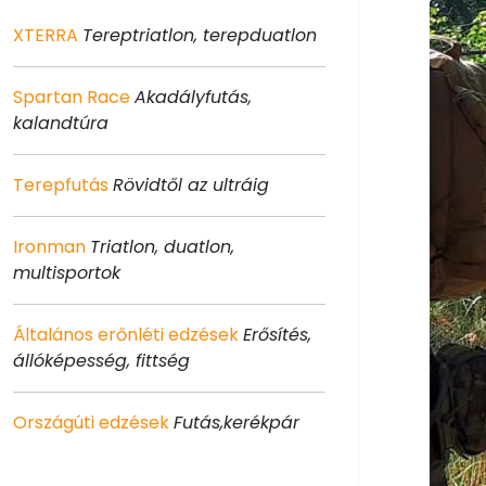
XTERRA
Tereptriatlon, terepduatlon
Spartan Race
Akadályfutás,
kalandtúra
Terepfutás
Rövidtől az ultráig
Ironman
Triatlon, duatlon,
multisportok
Általános erőnléti edzések
Erősítés,
állóképesség, fittség
Országúti edzések
Futás,kerékpár