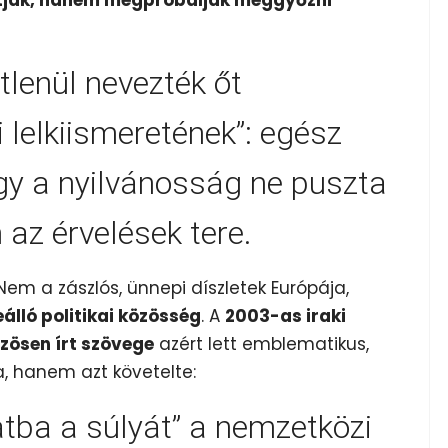
tlenül nevezték őt
 lelkiismeretének”: egész
ogy a nyilvánosság ne puszta
az érvelések tere.
 Nem a zászlós, ünnepi díszletek Európája,
álló politikai közösség
. A
2003-as iraki
zösen írt szövege
azért lett emblematikus,
, hanem azt követelte:
atba a súlyát” a nemzetközi