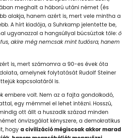
orában meghalt a háború utáni német (és
b alakja, hanem azért is, mert vele mintha a
b. A hírt kiadója, a Suhrkamp jelentette be,
nal ugyanazzal a hangsúllyal búcsúztak tőle:
ő
lozófus, akire még nemcsak mint tudósra, hanem
zért is, mert számomra a 90-es évek óta
ndolata, amelynek folytatását Rudolf Steiner
tejük kapcsolatáról is.
 embere volt. Nem az a fajta gondolkodó,
tal, egy mémmel el lehet intézni. Hosszú,
indig ott állt a huszadik század minden
 német önvizsgálat kényszere, a demokratikus
it, hogy
a civilizáció mégiscsak akkor marad
dítják, hanem megpróbálják meggyőzni