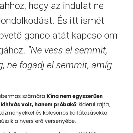
ahhoz, hogy az indulat ne
ondolkodást. És itt ismét
pvető gondolatát kapcsolom
gához.
"Ne vess el semmit,
, ne fogadj el semmit, amíg
. Habermas számára
Kína nem egyszerűen
 kihívás volt, hanem próbakő
: kiderül rajta,
tézményekkel és kölcsönös korlátozásokkal
úszik a nyers erő versenyébe.