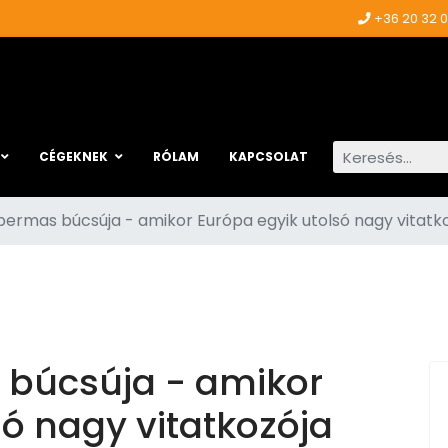
+36 20 32 
Keresés...
CÉGEKNEK
RÓLAM
KAPCSOLAT
ermas búcsúja - amikor Európa egyik utolsó nagy vitatk
búcsúja - amikor
só nagy vitatkozója