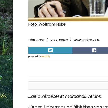
Foto: Wolfram Huke
Tóth Viktor
Blog, napló
2026. március 15
powered by
social2s
...de a kérdései itt maradnak velünk.
Jürgen Habermas halálhírében van va