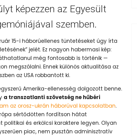
úlyt képezzen az Egyesült
gemóniájával szemben.
ár 15-i háborúellenes tüntetéseket úgy írta
letésének” jelét. Ez nagyon habermasi kép:
áthatatlanul még fontosabb is történik —
gon megszólalni. Ennek különös aktualitása az
szben az USA robbantott ki.
gyszerű Amerika-ellenesség dolgozott benne.
gy
a transzatlanti szövetség ne hűbéri
tam az orosz-ukrán háborúval kapcsolatban
.
ópa sértődötten fordítson hátat
olitikai és erkölcsi karaktere legyen. Olyan
yszerűen piac, nem pusztán adminisztratív