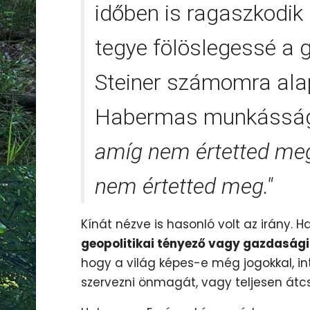
időben is ragaszkodik 
tegye fölöslegessé a g
Steiner számomra ala
Habermas munkássá
amíg nem értetted meg
nem értetted meg."
Kínát nézve is hasonló volt az irány
geopolitikai tényező vagy gazdasági
hogy a világ képes-e még jogokkal, in
szervezni önmagát, vagy teljesen átcs