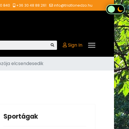
00 840
+36 30 48 88 261
info@triatlonedzo.hu
Sign In
ozója elcsendesedik
Sportágak