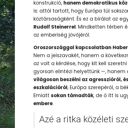
konstrukció,
hanem demokratikus köz
is: attól tartott, hogy Európa túl soksz
köztársaságként. És ez a bírálat az e
Rudolf Steinerrel
. Mindketten térben
az emberiség jövőjéről.
Oroszországgal kapcsolatban Habe
Nem a jelszavakét, hanem a követke
az volt a kérdése, hogy kit kell szeretni
gyorsan elintézi helyettünk —, hanem 
világosan beszélni az agresszióról, é
eszkalációról
, Európa szerepéről, a b
Emiatt
sokan támadták
, de ő itt is 
embere
.
Azé a ritka közéleti s