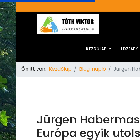
KEZDŐLAP
EDZÉSEK
Ön itt van:
Kezdőlap
Blog, napló
Jürgen Hab
Jürgen Habermas 
Európa egyik utol