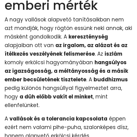
emberi mérték
A nagy vallások alapvető tanításaikban nem
azt mondják, hogy rögtön essünk neki annak, aki
másként gondolkodik. A
kereszténység
alapjaiban ott van
az irgalom, az alázat és az
ítélkezés veszélyének felismerése
. Az
iszlám
komoly erkölcsi hagyományában
hangsúlyos
az igazságosság, a méltányosság és a másik
ember becsületének tisztelete
. A
buddhizmus
pedig különös hangsúllyal figyelmeztet arra,
hogy
a düh előbb vakít el minket
, mint
ellenfelünket.
A
vallások és a tolerancia kapcsolata
éppen
ezért nem valami pihe-puha, szalonképes dísz,
hanem alapvető erkölcsi kérdés.