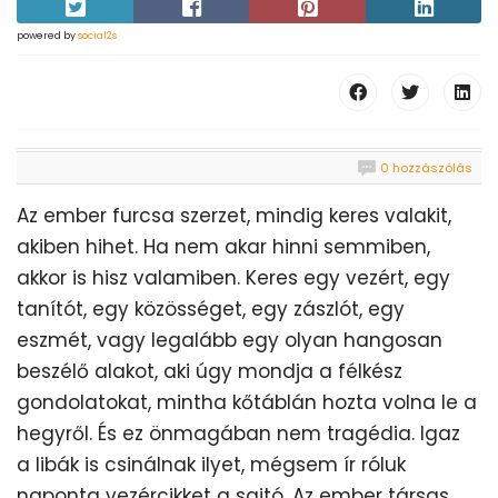
powered by
social2s
0 hozzászólás
Az ember furcsa szerzet, mindig keres valakit,
akiben hihet. Ha nem akar hinni semmiben,
akkor is hisz valamiben. Keres egy vezért, egy
tanítót, egy közösséget, egy zászlót, egy
eszmét, vagy legalább egy olyan hangosan
beszélő alakot, aki úgy mondja a félkész
gondolatokat, mintha kőtáblán hozta volna le a
hegyről. És ez önmagában nem tragédia. Igaz
a libák is csinálnak ilyet, mégsem ír róluk
naponta vezércikket a sajtó. Az ember társas