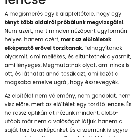
A megismerés egyik alapfeltétele, hogy egy
tényt több oldalról próbálunk megvizsgálni
.
Nem azért, mert minden nézőpont egyformán
helyes, hanem azért,
mert az előítéletek
elképesztő erővel torzítanak
. Felnagyítanak
olyasmit, ami mellékes, és eltüntetnek olyasmit,
ami lényeges. Megmutatnak olyat, ami nincs is
ott, és láthatatlanná teszik azt, ami kezét a
magsaba emelve ugrál, hogy észrevegyék.
Az előítélet nem vélemény, nem gondolat, nem
visz előre, mert az előítélet egy torzító lencse. És
ha rossz optikán át nézünk mindent, előbb-
utóbb már nem a valóságot látjuk, hanem a
saját torz tükörképünket és a szemünk is egyre