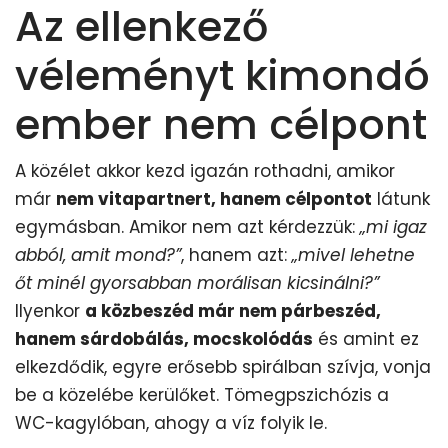
Az ellenkező
véleményt kimondó
ember nem célpont
A közélet akkor kezd igazán rothadni, amikor
már
nem vitapartnert, hanem célpontot
látunk
egymásban. Amikor nem azt kérdezzük:
„mi igaz
abból, amit mond?”
, hanem azt:
„mivel lehetne
őt minél gyorsabban morálisan kicsinálni?”
Ilyenkor
a közbeszéd már nem párbeszéd,
hanem sárdobálás, mocskolódás
és amint ez
elkezdődik, egyre erősebb spirálban szívja, vonja
be a közelébe kerülőket. Tömegpszichózis a
WC-kagylóban, ahogy a víz folyik le.