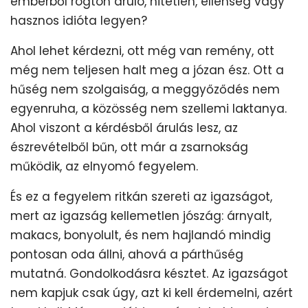
emberből rögtön áruló, hitetlen, ellenség vagy
hasznos idióta legyen?
Ahol lehet kérdezni, ott még van remény, ott
még nem teljesen halt meg a józan ész. Ott a
hűség nem szolgaiság, a meggyőződés nem
egyenruha, a közösség nem szellemi laktanya.
Ahol viszont a kérdésből árulás lesz, az
észrevételből bűn, ott már a zsarnokság
működik, az elnyomó fegyelem.
És ez a fegyelem ritkán szereti az igazságot,
mert az igazság kellemetlen jószág: árnyalt,
makacs, bonyolult, és nem hajlandó mindig
pontosan oda állni, ahová a párthűség
mutatná. Gondolkodásra késztet. Az igazságot
nem kapjuk csak úgy, azt ki kell érdemelni, azért