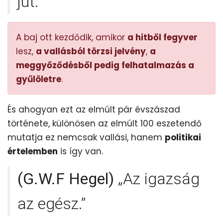
jut.
A baj ott kezdődik, amikor
a hitből fegyver
lesz,
a vallásból törzsi jelvény
,
a
meggyőződésből pedig felhatalmazás a
gyűlöletre
.
És ahogyan ezt az elmúlt pár évszászad
története, különösen az elmúlt 100 eszetendő
mutatja ez nemcsak vallási, hanem
politikai
értelemben
is így van.
(G.W.F Hegel)
„Az igazság
az egész.”