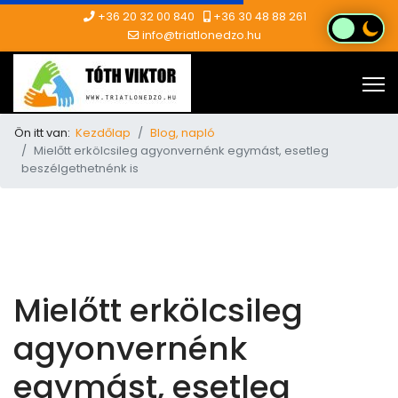
+36 20 32 00 840
+36 30 48 88 261
info@triatlonedzo.hu
Ön itt van:
Kezdőlap
Blog, napló
Mielőtt erkölcsileg agyonvernénk egymást, esetleg
beszélgethetnénk is
Mielőtt erkölcsileg
agyonvernénk
egymást, esetleg