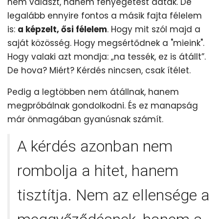
nem választ, hanem fenyegetést adtak. De
legalább ennyire fontos a másik fajta félelem
is:
a képzelt, ősi félelem
. Hogy mit szól majd a
saját közösség. Hogy megsértődnek a "mieink".
Hogy valaki azt mondja: „na tessék, ez is átállt”.
De hova? Miért? Kérdés nincsen, csak ítélet.
Pedig a legtöbben nem átállnak, hanem
megpróbálnak gondolkodni. És ez manapság
már önmagában gyanúsnak számít.
A kérdés azonban nem
rombolja a hitet, hanem
tisztítja. Nem az ellensége a