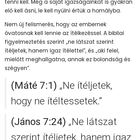
tenni kell. Még a saját igazságainkat is gyakran
elő kell ásni, le kell nyúlni értük a homályba.
Nem új felismerés, hogy az embernek
óvatosnak kell lennie az ítélkezéssel. A bibliai
figyelmeztetés szerint „ne látszat szerint
ítéljetek, hanem igaz ítélettel”, és „aki felel,
mielőtt meghallgatna, annak ez bolondság és
szégyen”.
(Máté 7:1)
„Ne ítéljetek,
hogy ne ítéltessetek.”
(János 7:24)
„Ne látszat
szerint ítéljetek, hanem igaz