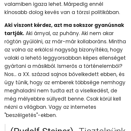
valamiben igaza lehet. Márpedig ennél
kínosabb dolog kevés van a törzsi politikában.
Aki viszont kérdez, azt ma sokszor gyanúsnak
tartják.
Aki árnyal, az puhány. Aki nem akar
rögtön gyűlölni, az már-már kollaboráns. Mintha
az volna az erkölcsi nagyság bizonyítéka, hogy
valaki a lehető leggyorsabban képes ellenséget
gyártani a másikból. Ismerős a történelemből?
Nos... a XX. század sajnos bővelkedett ebben, és
úgy tűnik, hogy az emberek többsége nemhogy
meghaladni nem tudta ezt a viselkedést, de
még mélyebbre süllyedt benne. Csak körül kell
nézni a világban. Vagy az internetes
"beszélgetés"-ekben.