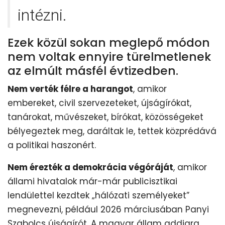
intézni.
Ezek közül sokan meglepő módon
nem voltak ennyire türelmetlenek
az elmúlt másfél évtizedben.
Nem verték félre a harangot
, amikor
embereket, civil szervezeteket, újságírókat,
tanárokat, művészeket, bírókat, közösségeket
bélyegeztek meg, daráltak le, tettek közprédává
a politikai haszonért.
Nem érezték a demokrácia végóráját
, amikor
állami hivatalok már-már publicisztikai
lendülettel kezdtek „hálózati személyeket”
megnevezni, például 2026 márciusában Panyi
Szabolcs újságírót. A magyar állam addigra