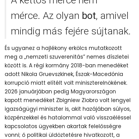
mérce. Az olyan
bot
, amivel
mindig más fejére sújtanak.
És ugyanez a hajlékony erkölcs mutatkozott
meg a „nemzeti szuverenitás” nemes díszletei
között is. A régi kormány 2018-ban menedéket
adott Nikola Gruevszkinek, Észak-Macedónia
korrupció miatt elítélt volt miniszterelnökének.
2026 januárjában pedig Magyarországon
kapott menedéket Zbigniew Ziobro volt lengyel
igazságügyi miniszter is, akit hazájában súlyos,
közpénzekkel és hatalommal való visszaéléssel
kapcsolatos ügyekben akartak felelősségre
vonni; ő politikai üldöztetésre hivatkozott, a