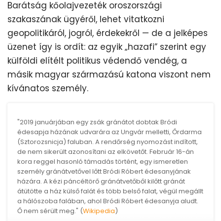
Barátság kőolajvezeték oroszországi
szakaszának ügyéről, lehet vitatkozni
geopolitikáról, jogról, érdekekről — de a jelképes
üzenet így is ordít: az egyik „hazafi” szerint egy
külföldi elítélt politikus védendő vendég, a
másik magyar származású katona viszont nem
kívánatos személy.
"2019 januárjában egy zsák gránátot dobtak Bródi
édesapja házának udvarára az Ungvár melletti, Őrdarma
(Sztorozsnicja) faluban. A rendőrség nyomozást indított,
de nem sikerült azonosítani az elkövetőt. Február 16-án
kora reggel hasonló támadás történt, egy ismeretlen
személy gránátvetővel lőtt Bródi Róbert édesanyjának
házára. A kézi páncéltörő gránátvetőből kilőtt gránát
átütötte a ház külső falát és több belső falat, végül megállt
a hálószoba falában, ahol Bródi Róbert édesanyja aludt.
Ő nem sérült meg." (
Wikipedia
)