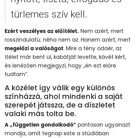
türlemes szív kell.
Ezért veszélyes az előítélet.
Nem azért, mert
rosszindulatú; néha nem az. Hanem azért, mert
megelőzi a valóságot
. Mire a tény odaér, az
ítélet már bent ül, kabátját levette, kávét kért,
és lenézően megjegyzi, hogy „én ezt előre
tudtam”.
A közélet így válik egy különös
színházzá, ahol mindenki a saját
szerepét játssza, de a díszletet
valaki más tolta be.
A „független gondolkodó”
pontosan ugyanazt
mondja, amit tegnap este a stúdióban