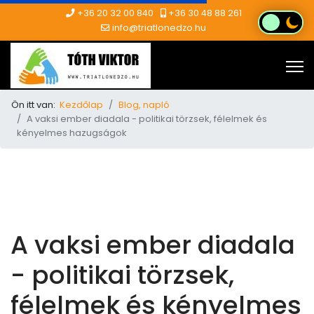
+36 20 32 00 840
+36 30 48 88 261
info@triatlonedzo.hu
Ön itt van:
Kezdőlap
Blog, napló
A vaksi ember diadala - politikai törzsek, félelmek és
kényelmes hazugságok
A vaksi ember diadala
- politikai törzsek,
félelmek és kényelmes