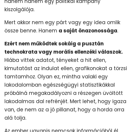
hanem hanem egy politikai kampány
kiszolgálója.
Mert akkor nem egy párt vagy egy idea omlik
össze benne. Hanem
a saját önazonossága
.
Ezért nem működtek sokáig a pusztán
technokrata vagy morális ellenzéki válaszok.
Hiába vittek adatot, tényeket a hit ellen,
kimutatást az indulat ellen, grafikonokat a törzsi
tamtamhoz. Olyan ez, mintha valaki egy
lakodalomban egészségügyi statisztikákkal
próbálná megakadályozni a részegen üvöltött
lakodalmas dal refrénjét. Mert lehet, hogy igaza
van, de nem az a jó pillanat, hogy a horda orra
alá tolja.
Az ember ugyanis nemcsak információból él,