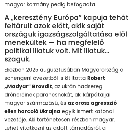
magyar kormány pedig befogadta.
A „keresztény Európa” kapuja tehát
feltárult azok előtt, akik saját
országuk igazságszolgáltatása elől
menekültek — ha megfelelő
politikai illatuk volt. Mit illatuk...
szaguk.
Eközben 2025 augusztusában Magyarország a
schengeni övezetből is kitiltotta
Robert
„Madyar” Brovdit
, az ukrán hadsereg
drónerőinek parancsnokát, aki kárpátaljai
magyar származású, és
az orosz agresszió
ellen harcoló Ukrajna
egyik ismert katonai
vezetője. Aki történetesen részben magyar.
Lehet vitatkozni az adott támadásról, a