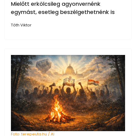
Mielőtt erkölcsileg agyonvernénk
egymást, esetleg beszélgethetnénk is
Tóth Viktor
Foto: terepeuta.hu / AI