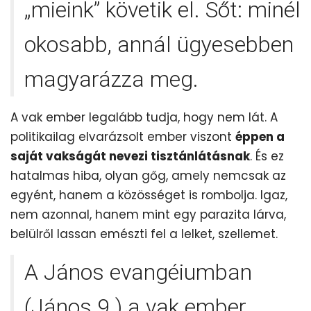
„mieink” követik el. Sőt: minél
okosabb, annál ügyesebben
magyarázza meg.
A vak ember legalább tudja, hogy nem lát. A
politikailag elvarázsolt ember viszont
éppen a
saját vakságát nevezi tisztánlátásnak
. És ez
hatalmas hiba, olyan gőg, amely nemcsak az
egyént, hanem a közösséget is rombolja. Igaz,
nem azonnal, hanem mint egy parazita lárva,
belülről lassan emészti fel a lelket, szellemet.
A János evangéiumban
(János 9.) a vak ember