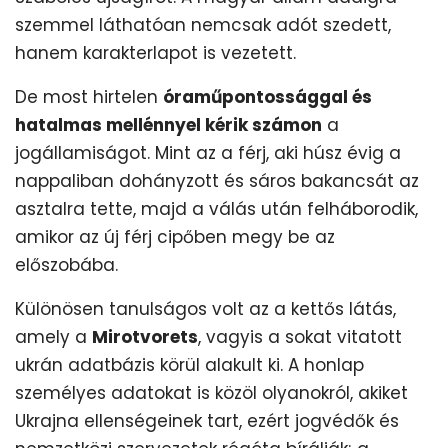
szemmel láthatóan nemcsak adót szedett,
hanem karakterlapot is vezetett.
De most hirtelen
óraműpontossággal és
hatalmas mellénnyel kérik számon
a
jogállamiságot. Mint az a férj, aki húsz évig a
nappaliban dohányzott és sáros bakancsát az
asztalra tette, majd a válás után felháborodik,
amikor az új férj cipőben megy be az
előszobába.
Különösen tanulságos volt az a kettős látás,
amely a
Mirotvorets
, vagyis a sokat vitatott
ukrán adatbázis körül alakult ki. A honlap
személyes adatokat is közöl olyanokról, akiket
Ukrajna ellenségeinek tart, ezért jogvédők és