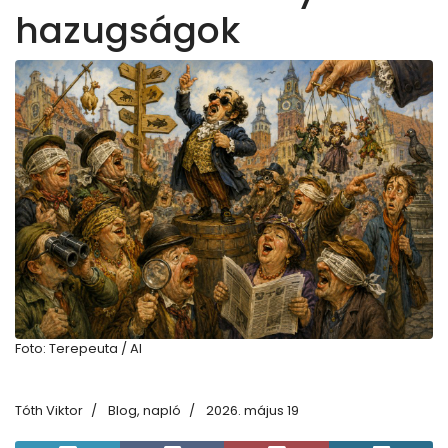
hazugságok
Foto: Terepeuta / AI
Tóth Viktor
Blog, napló
2026. május 19