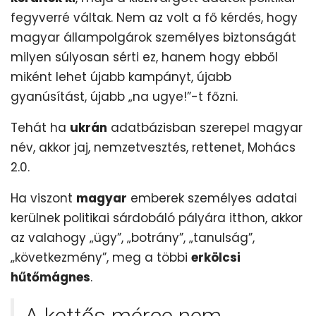
fegyverré váltak. Nem az volt a fő kérdés, hogy
magyar állampolgárok személyes biztonságát
milyen súlyosan sérti ez, hanem hogy ebből
miként lehet újabb kampányt, újabb
gyanúsítást, újabb „na ugye!”-t főzni.
Tehát ha
ukrán
adatbázisban szerepel magyar
név, akkor jaj, nemzetvesztés, rettenet, Mohács
2.0.
Ha viszont
magyar
emberek személyes adatai
kerülnek politikai sárdobáló pályára itthon, akkor
az valahogy „ügy”, „botrány”, „tanulság”,
„következmény”, meg a többi
erkölcsi
hűtőmágnes
.
A kettős mérce nem