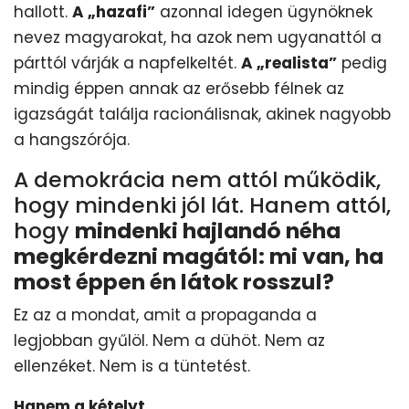
hallott.
A „hazafi”
azonnal idegen ügynöknek
nevez magyarokat, ha azok nem ugyanattól a
párttól várják a napfelkeltét.
A „realista”
pedig
mindig éppen annak az erősebb félnek az
igazságát találja racionálisnak, akinek nagyobb
a hangszórója.
A demokrácia nem attól működik,
hogy mindenki jól lát. Hanem attól,
hogy
mindenki hajlandó néha
megkérdezni magától: mi van, ha
most éppen én látok rosszul?
Ez az a mondat, amit a propaganda a
legjobban gyűlöl. Nem a dühöt. Nem az
ellenzéket. Nem is a tüntetést.
Hanem a kételyt.