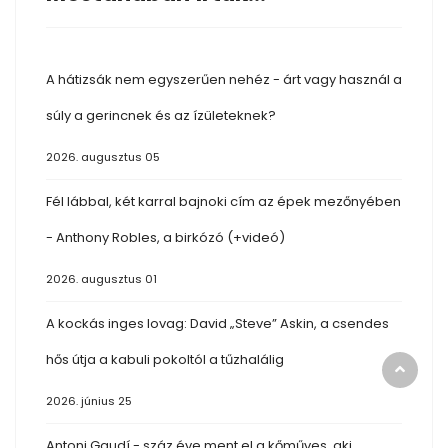
A hátizsák nem egyszerűen nehéz - árt vagy használ a
súly a gerincnek és az ízületeknek?
2026. augusztus 05
Fél lábbal, két karral bajnoki cím az épek mezőnyében
- Anthony Robles, a birkózó (+videó)
2026. augusztus 01
A kockás inges lovag: David „Steve” Askin, a csendes
hős útja a kabuli pokoltól a tűzhalálig
2026. június 25
Antoni Gaudí - száz éve ment el a kőműves, aki