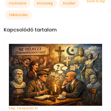
back to top
motiváció
közösség
közélet
felkészülés
Kapcsolódó tartalom
Kép: Terepeuta AI