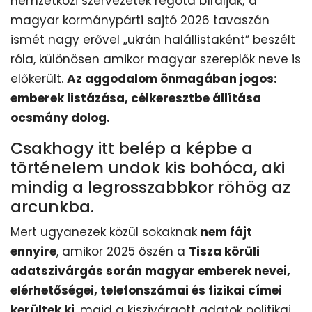
nemzetközi szervezetek régóta bírálják; a
magyar kormánypárti sajtó 2026 tavaszán
ismét nagy erővel „ukrán halállistaként” beszélt
róla, különösen amikor magyar szereplők neve is
előkerült.
Az aggodalom önmagában jogos:
emberek listázása, célkeresztbe állítása
ocsmány dolog.
Csakhogy itt belép a képbe a
történelem undok kis bohóca, aki
mindig a legrosszabbkor röhög az
arcunkba.
Mert ugyanezek közül sokaknak
nem fájt
ennyire
, amikor 2025 őszén a
Tisza körüli
adatszivárgás során magyar emberek nevei,
elérhetőségei, telefonszámai és fizikai címei
kerültek ki
, majd a kiszivárgott adatok politikai