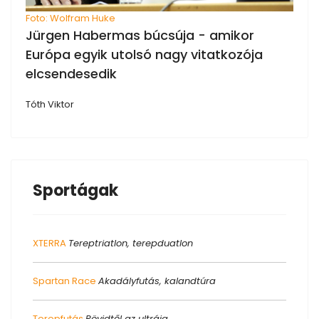
Foto: Wolfram Huke
Jürgen Habermas búcsúja - amikor
Európa egyik utolsó nagy vitatkozója
elcsendesedik
Tóth Viktor
Sportágak
XTERRA
Tereptriatlon, terepduatlon
Spartan Race
Akadályfutás, kalandtúra
Terepfutás
Rövidtől az ultráig