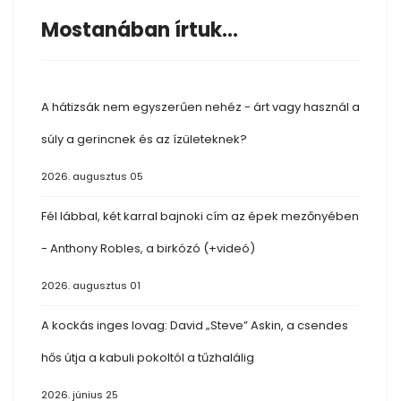
Mostanában írtuk...
A hátizsák nem egyszerűen nehéz - árt vagy használ a
súly a gerincnek és az ízületeknek?
2026. augusztus 05
Fél lábbal, két karral bajnoki cím az épek mezőnyében
- Anthony Robles, a birkózó (+videó)
2026. augusztus 01
A kockás inges lovag: David „Steve” Askin, a csendes
hős útja a kabuli pokoltól a tűzhalálig
2026. június 25