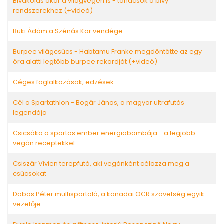
Bivakolás akár a világvégén is - tanácsok a bivy
rendszerekhez (+videó)
Büki Ádám a Szénás Kör vendége
Burpee világcsúcs - Habtamu Franke megdöntötte az egy
óra alatti legtöbb burpee rekordját (+videó)
Céges foglalkozások, edzések
Cél a Spartathlon - Bogár János, a magyar ultrafutás
legendája
Csicsóka a sportos ember energiabombája - a legjobb
vegán receptekkel
Csiszár Vivien terepfutó, aki vegánként célozza meg a
csúcsokat
Dobos Péter multisportoló, a kanadai OCR szövetség egyik
vezetője