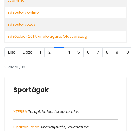
szemmel
Edzésterv online
Edzéstervezés
Edzőtábor 2017, Finale Ligure, Olaszország
Első
Előző
1
2
3
4
5
6
7
8
9
10
3. oldal / 10
Sportágak
XTERRA
Tereptriatlon, terepduatlon
Spartan Race
Akadályfutás, kalandtúra