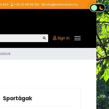
00 840
+36 30 48 88 261
info@triatlonedzo.hu
Sign In
slatok
Sportágak