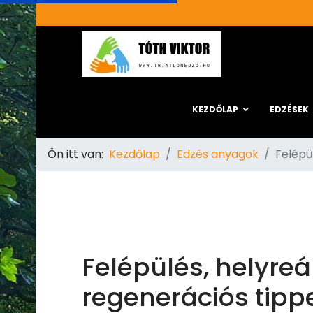
KEZDŐLAP
EDZÉSEK
Ön itt van:
Kezdőlap
Edzés anyagok
Felépü
Felépülés, helyre
regenerációs tippe