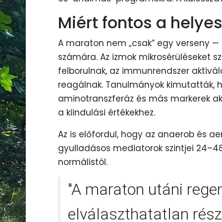
Miért fontos a helye
A maraton nem „csak” egy verseny — s
számára. Az izmok mikrosérüléseket 
felborulnak, az immunrendszer aktivá
reagálnak. Tanulmányok kimutatták, h
aminotranszferáz és más markerek akár
a kiindulási értékekhez.
Az is előfordul, hogy az anaerob és a
gyulladásos mediatorok szintjei 24–48
normálistól.
"A maraton utáni rege
elválaszthatatlan rész