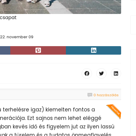
 csapat
22. november 09
0 hozzászólás
terhelésre igaz) kiemelten fontos a
enerációja. Ezt sajnos nem lehet eléggé
ban kevés idő és figyelem jut az ilyen lassú
vak a türelem és a tudatos önmegfigyelés.