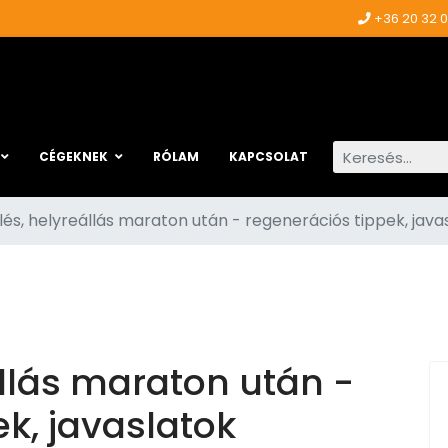
+36 20 32 
Keresés...
CÉGEKNEK
RÓLAM
KAPCSOLAT
lés, helyreállás maraton után - regenerációs tippek, java
állás maraton után -
k, javaslatok