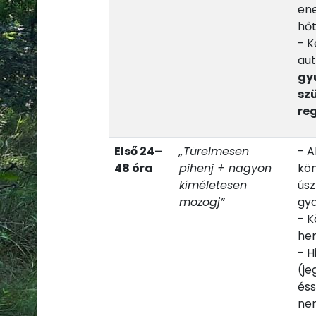
ene
hő
- K
aut
gy
sz
re
Első 24–
„Türelmesen
- A
48 óra
pihenj + nagyon
kön
kíméletesen
úsz
mozogj”
gya
- K
he
- H
(je
éss
nem