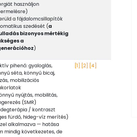
rgiát használjon
termelésre)
erüld a fájdalomcsillapítók
omatikus szedését (
a
ulladás bizonyos mértékig
ükséges a
generációhoz
)
ktív pihenő: gyaloglás,
[1]
[2]
[4]
nyű séta, könnyű bicaj,
zás, mobilizációs
korlatok
önnyű nyújtás, mobilitás,
ngerezés (SMR)
idegterápia / kontraszt
ges fürdő, hideg-víz merítés)
zel alkalmazva — hatása
 mindig következetes, de