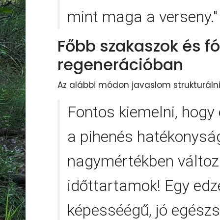
mint maga a verseny.
Főbb szakaszok és f
regenerációban
Az alábbi módon javaslom strukturálni 
Fontos kiemelni, hogy 
a pihenés hatékonysá
nagymértékben változ
időttartamok! Egy edz
képesséégű, jó egészs