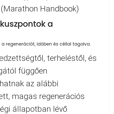
" (Marathon Handbook)
ókuszpontok a
a regenerációt, időben és céllal tagolva.
edzettségtől, terheléstől, és
gától függően
hatnak az alábbi
ett, magas regenerációs
égi állapotban lévő