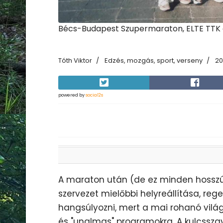
Bécs-Budapest Szupermaraton, ELTE TTK
Tóth Viktor
Edzés, mozgás, sport, verseny
20
powered by
social2s
A maraton után (de ez minden hosszú 
szervezet mielőbbi helyreállítása, reg
hangsúlyozni, mert a mai rohanó világ
és "unalmas" programokra. A kulcssza