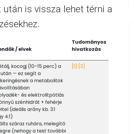
után is vissza lehet térni a
dzésekhez.
Tudományos
ndők / elvek
hivatkozás
étálj, kocogj (10–15 perc) a
[1]
[3]
 után — ez segít a
keringésnek a metabolitok
ávolításában
olyadék- és elektrolitpótlás
önnyű szénhidrát + fehérje
itel (ideális arány kb. 3:1
y 4:1)
álts száraz ruhára, melegítő
egre (nehogy a test további