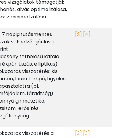
es vizsgálatok támogatják
ihenés, alvás optimalizálása,
essz minimalizálása
–7 napig futásmentes
[2]
[4]
szak sok edző ajánlása
rint
lacsony terhelésű kardió
rékpár, úszás, elliptikus)
okozatos visszatérés: kis
umen, lassú tempó, figyelés
apasztalatra (pl.
mfájdalom, fáradtság)
önnyű gimnasztika,
zsizom-erősítés,
zgékonyság
okozatos visszatérés a
[2]
[3]