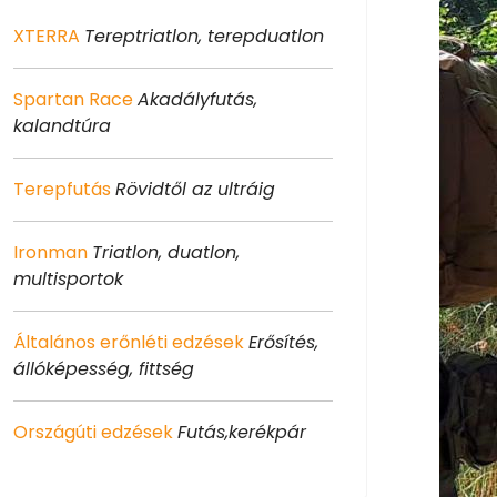
XTERRA
Tereptriatlon, terepduatlon
Spartan Race
Akadályfutás,
kalandtúra
Terepfutás
Rövidtől az ultráig
Ironman
Triatlon, duatlon,
multisportok
Általános erőnléti edzések
Erősítés,
állóképesség, fittség
Országúti edzések
Futás,kerékpár