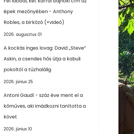
Fél lábbal, két karral bajnoki cím az
épek mezőnyében - Anthony
Robles, a birkózó (+videó)
2026. augusztus 01
A kockás inges lovag: David „Steve”
Askin, a csendes hős útja a kabuli
pokoltól a tűzhalálig
2026. június 25
Antoni Gaudí - száz éve ment el a
kőműves, aki imádkozni tanította a
követ
2026. június 10