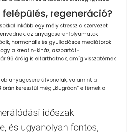
s felépülés, regeneráció?
okkal inkább egy mély stressz a szervezet
szenvednek, az anyagcsere-folyamatok
lódik, hormonális és gyulladásos mediátorok
ogy a kreatin-kináz, aszpartát-
 96 óráig is eltarthatnak, amíg visszatérnek
erob anyagcsere útvonalak, valamint a
 órán keresztül még „kiugróan” eltérnek a
nerálódási időszak
e, és ugyanolyan fontos,