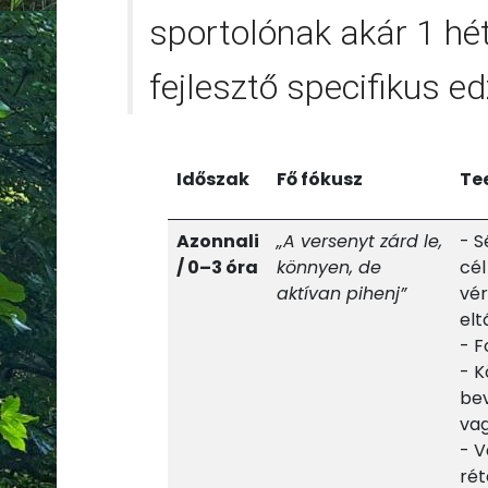
sportolónak akár 1 hét 
fejlesztő specifikus e
Időszak
Fő fókusz
Tee
Azonnali
„A versenyt zárd le,
- S
/ 0–3 óra
könnyen, de
cél
aktívan pihenj”
vér
elt
- F
- K
bev
vag
- V
rét