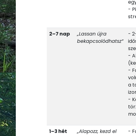
egy
- P
str
2–7 nap
„Lassan újra
- 2
bekapcsolódhatsz”
idő
sze
- A
(ke
- F
vol
a t
izo
- K
tör
mo
1–3 hét
„Alapozz, kezd el
- F