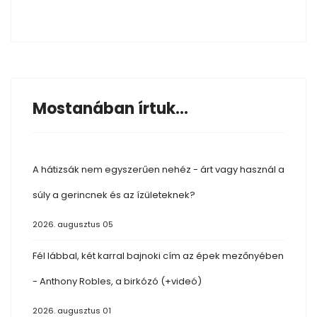
Mostanában írtuk...
A hátizsák nem egyszerűen nehéz - árt vagy használ a
súly a gerincnek és az ízületeknek?
2026. augusztus 05
Fél lábbal, két karral bajnoki cím az épek mezőnyében
- Anthony Robles, a birkózó (+videó)
2026. augusztus 01