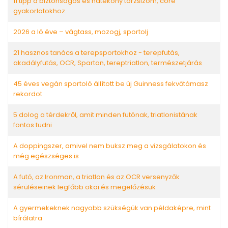
11 tipp a biztonságos és hatékony törzsizom, core
gyakorlatokhoz
2026 a ló éve – vágtass, mozogj, sportolj
21 hasznos tanács a terepsportokhoz - terepfutás,
akadályfutás, OCR, Spartan, tereptriatlon, természetjárás
45 éves vegán sportoló állított be új Guinness fekvőtámasz
rekordot
5 dolog a térdekről, amit minden futónak, triatlonistának
fontos tudni
A doppingszer, amivel nem buksz meg a vizsgálatokon és
még egészséges is
A futó, az Ironman, a triatlon és az OCR versenyzők
sérüléseinek legfőbb okai és megelőzésük
A gyermekeknek nagyobb szükségük van példaképre, mint
bírálatra