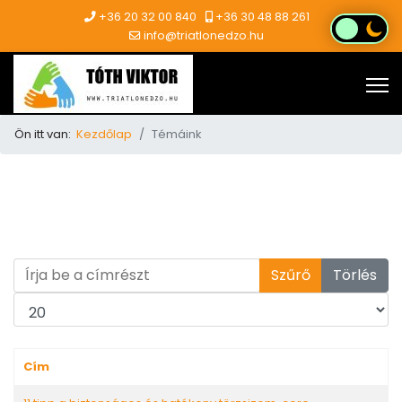
+36 20 32 00 840
+36 30 48 88 261
info@triatlonedzo.hu
Ön itt van:
Kezdőlap
Témáink
Írja be a címrészt
Szűrő
Törlés
Tételek #
Cím