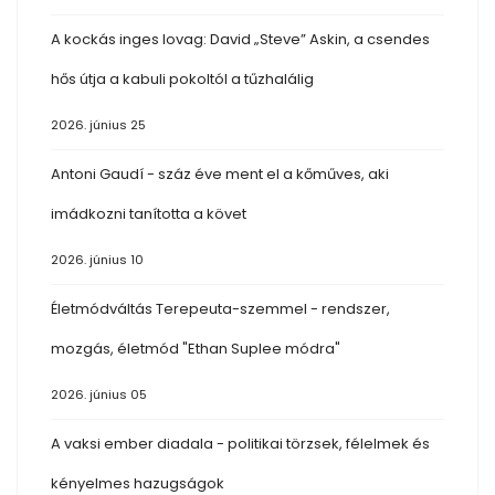
A kockás inges lovag: David „Steve” Askin, a csendes
hős útja a kabuli pokoltól a tűzhalálig
2026. június 25
Antoni Gaudí - száz éve ment el a kőműves, aki
imádkozni tanította a követ
2026. június 10
Életmódváltás Terepeuta-szemmel - rendszer,
mozgás, életmód "Ethan Suplee módra"
2026. június 05
A vaksi ember diadala - politikai törzsek, félelmek és
kényelmes hazugságok