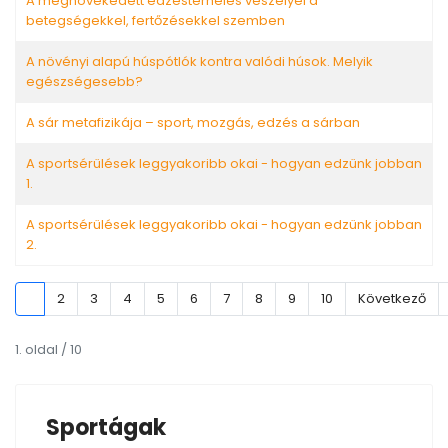
A megnövekedett edzésterhelés veszélyei a
betegségekkel, fertőzésekkel szemben
A növényi alapú húspótlók kontra valódi húsok. Melyik
egészségesebb?
A sár metafizikája – sport, mozgás, edzés a sárban
A sportsérülések leggyakoribb okai - hogyan edzünk jobban
1.
A sportsérülések leggyakoribb okai - hogyan edzünk jobban
2.
1
2
3
4
5
6
7
8
9
10
Következő
1. oldal / 10
Sportágak