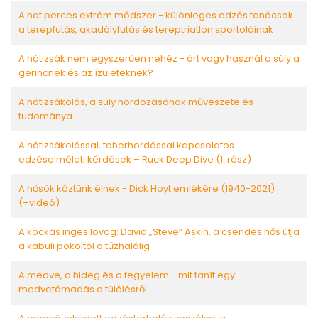
A hat perces extrém módszer - különleges edzés tanácsok
a terepfutás, akadályfutás és tereptriatlon sportolóinak
A hátizsák nem egyszerűen nehéz - árt vagy használ a súly a
gerincnek és az ízületeknek?
A hátizsákolás, a súly hordozásának művészete és
tudománya
A hátizsákolással, teherhordással kapcsolatos
edzéselméleti kérdések – Ruck Deep Dive (1. rész)
A hősök köztünk élnek - Dick Hoyt emlékére (1940-2021)
(+videó)
A kockás inges lovag: David „Steve” Askin, a csendes hős útja
a kabuli pokoltól a tűzhalálig
A medve, a hideg és a fegyelem - mit tanít egy
medvetámadás a túlélésről