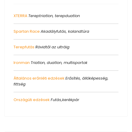
XTERRA
Tereptriatlon, terepduatlon
Spartan Race
Akadályfutás, kalandtúra
Terepfutás
Rövidtől az ultráig
Ironman
Triatlon, duatlon, multisportok
Általános erőnléti edzések
Erősítés, állóképesség,
fittség
Országúti edzések
Futás,kerékpár