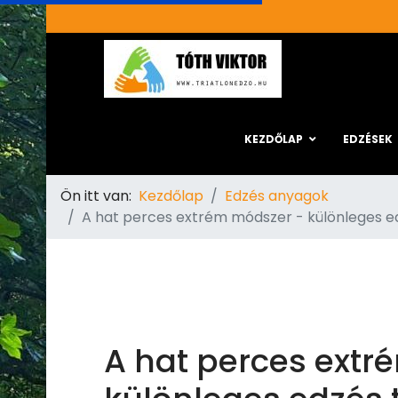
KEZDŐLAP
EDZÉSEK
Ön itt van:
Kezdőlap
Edzés anyagok
A hat perces extrém módszer - különleges ed
A hat perces extr