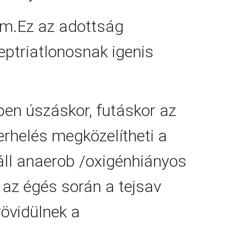
rem.Ez az adottság
reptriatlonosnak igenis
ben úszáskor, futáskor az
erhelés megközelítheti a
ll anaerob /oxigénhiányos
 az égés során a tejsav
rövidülnek a