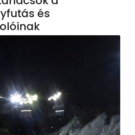
tanácsok a
lyfutás és
tolóinak