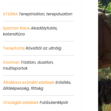
XTERRA
Tereptriatlon, terepduatlon
Spartan Race
Akadályfutás,
kalandtúra
Terepfutás
Rövidtől az ultráig
Ironman
Triatlon, duatlon,
multisportok
Általános erőnléti edzések
Erősítés,
állóképesség, fittség
Országúti edzések
Futás,kerékpár