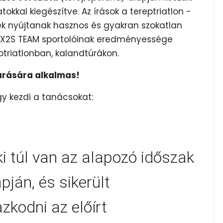
tokkal kiegészítve. Az írások a tereptriatlon -
k nyújtanak hasznos és gyakran szokatlan
a X2S TEAM sportolóinak eredményessége
triatlonban, kalandtúrákon.
arására alkalmas!
y kezdi a tanácsokat:
 túl van az alapozó időszak
ján, és sikerült
zkodni az előírt