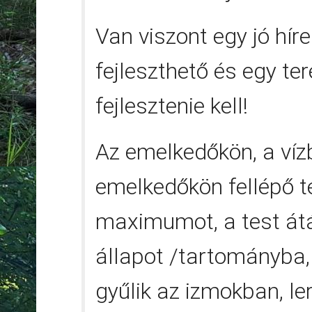
Van viszont egy jó hí
fejleszthető és egy te
fejlesztenie kell!
Az emelkedőkön, a víz
emelkedőkön fellépő t
maximumot, a test átá
állapot /tartományba,
gyűlik az izmokban, le