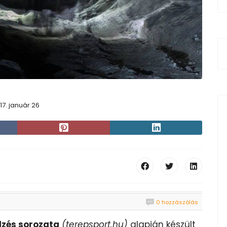
17. január 26
0 hozzászólás
dzés sorozata
(terepsport.hu)
alapján készült