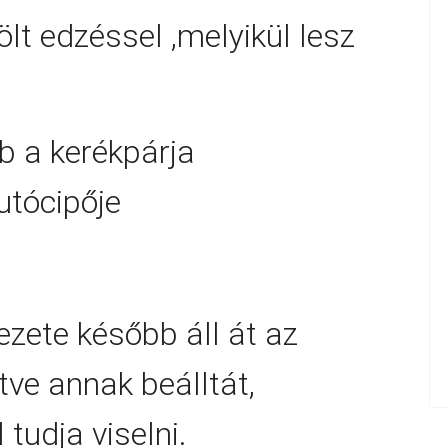
ölt edzéssel ,melyikül lesz
b a kerékpárja
utócipője
ezete később áll át az
tve annak beálltát,
tudja viselni.