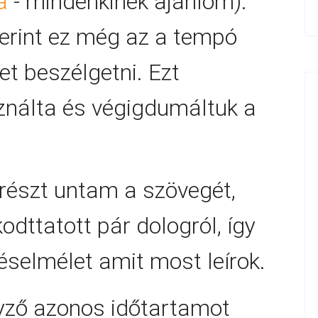
a
- mindenkinek ajánlom).
erint ez még az a tempó
t beszélgetni. Ezt
ználta és végigdumáltuk a
részt untam a szövegét,
odttatott pár dologról, így
éselmélet amit most leírok.
yző azonos időtartamot