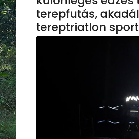
különleges edzés 
terepfutás, akadá
tereptriatlon spor