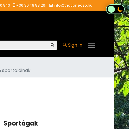
00 840
+36 30 48 88 261
info@triatlonedzo.hu
Sign In
n sportolóinak
Sportágak