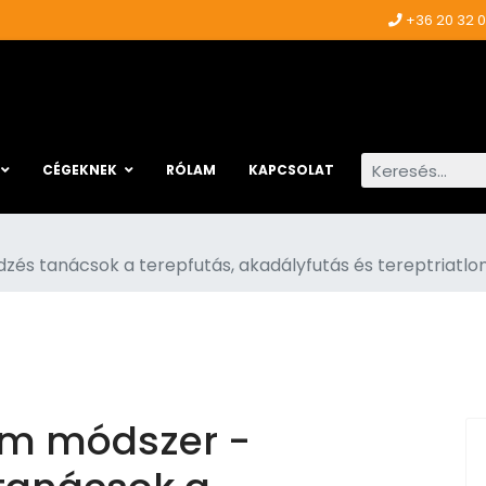
+36 20 32 
Keresés...
CÉGEKNEK
RÓLAM
KAPCSOLAT
zés tanácsok a terepfutás, akadályfutás és tereptriatlo
ém módszer -