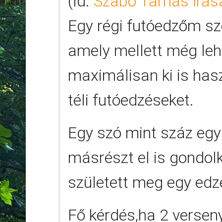
(ld.
Szabó Tamás írás
Egy régi futóedzőm sz
amely mellett még lehe
maximálisan ki is has
téli futóedzéseket.
Egy szó mint száz egy
másrészt el is gondolk
született meg egy edz
Fő kérdés,ha 2 versen