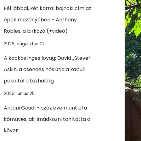
Fél lábbal, két karral bajnoki cím az
épek mezőnyében - Anthony
Robles, a birkózó (+videó)
2026. augusztus 01
A kockás inges lovag: David „Steve”
Askin, a csendes hős útja a kabuli
pokoltól a tűzhalálig
2026. június 25
Antoni Gaudí - száz éve ment el a
kőműves, aki imádkozni tanította a
követ