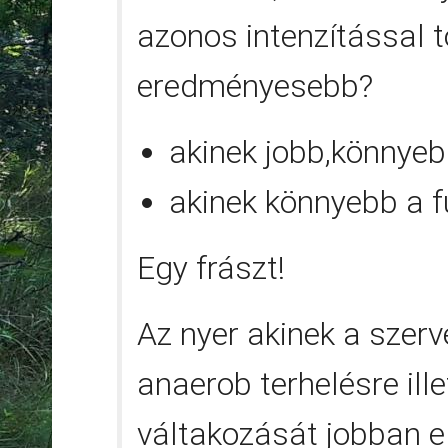
azonos intenzítással t
eredményesebb?
akinek jobb,könnyeb
akinek könnyebb a f
Egy frászt!
Az nyer akinek a szerv
anaerob terhelésre ille
váltakozását jobban el 