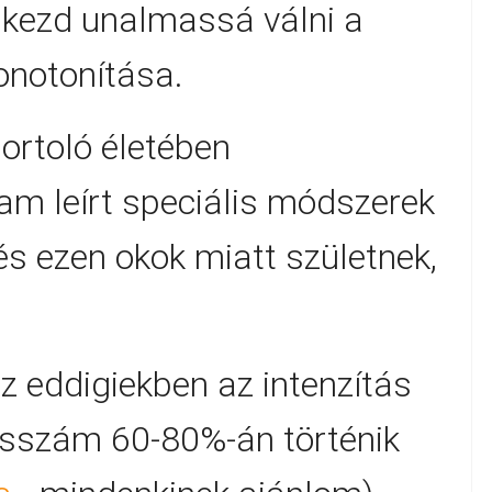
 kezd unalmassá válni a
onotonítása.
ortoló életében
lam leírt speciális módszerek
és ezen okok miatt születnek,
az eddigiekben az intenzítás
usszám 60-80%-án történik