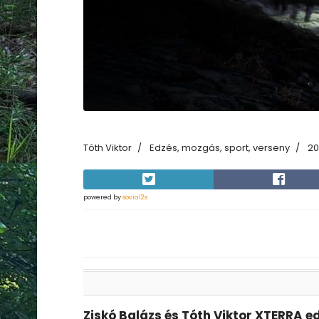
Tóth Viktor
Edzés, mozgás, sport, verseny
20
powered by
social2s
Ziskó Balázs és Tóth Viktor XTERRA e