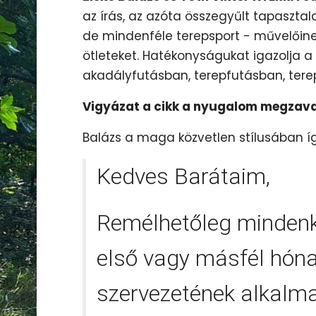
az írás, az azóta összegyűlt tapasztala
de mindenféle terepsport - művelőine
ötleteket. Hatékonyságukat igazolja 
akadályfutásban, terepfutásban, terep
Vigyázat a cikk a nyugalom megzav
Balázs a maga közvetlen stílusában íg
Kedves Barátaim,
Remélhetőleg mindenki
első vagy másfél hónap
szervezetének alkalma