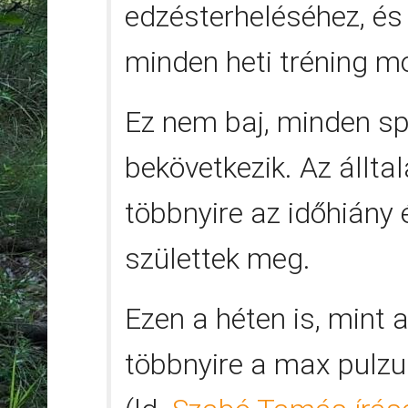
edzésterheléséhez, és
minden heti tréning m
Ez nem baj, minden sp
bekövetkezik. Az állta
többnyire az időhiány 
születtek meg.
Ezen a héten is, mint 
többnyire a max pulz