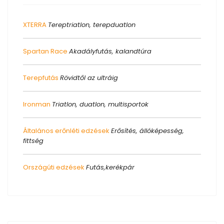
XTERRA
Tereptriatlon, terepduatlon
Spartan Race
Akadályfutás, kalandtúra
Terepfutás
Rövidtől az ultráig
Ironman
Triatlon, duatlon, multisportok
Általános erőnléti edzések
Erősítés, állóképesség,
fittség
Országúti edzések
Futás,kerékpár