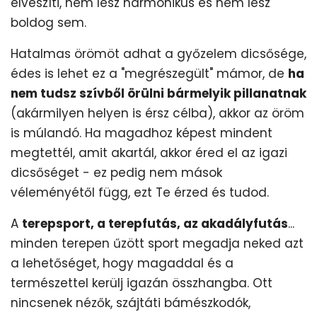
elveszíti, nem lesz harmónikus és nem lesz
boldog sem.
Hatalmas örömöt adhat a győzelem dicsősége,
édes is lehet ez a "megrészegült" mámor, de
ha
nem tudsz szívből örülni bármelyik pillanatnak
(akármilyen helyen is érsz célba), akkor az öröm
is múlandó. Ha magadhoz képest mindent
megtettél, amit akartál, akkor éred el az igazi
dicsőséget - ez pedig nem mások
véleményétől függ, ezt Te érzed és tudod.
A
terepsport, a terepfutás, az akadályfutás
...
minden terepen űzött sport megadja neked azt
a lehetőséget, hogy magaddal és a
természettel kerülj igazán összhangba. Ott
nincsenek nézők, szájtáti bámészkodók,