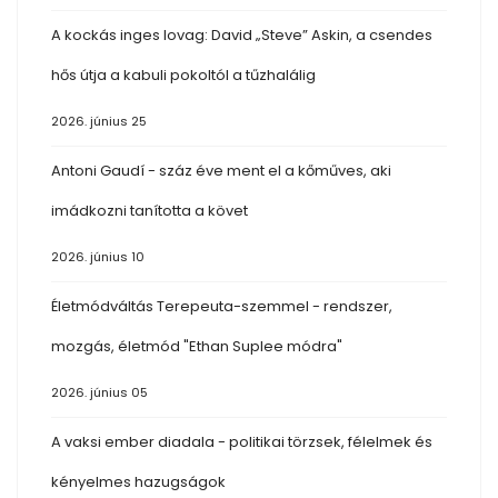
A kockás inges lovag: David „Steve” Askin, a csendes
hős útja a kabuli pokoltól a tűzhalálig
2026. június 25
Antoni Gaudí - száz éve ment el a kőműves, aki
imádkozni tanította a követ
2026. június 10
Életmódváltás Terepeuta-szemmel - rendszer,
mozgás, életmód "Ethan Suplee módra"
2026. június 05
A vaksi ember diadala - politikai törzsek, félelmek és
kényelmes hazugságok