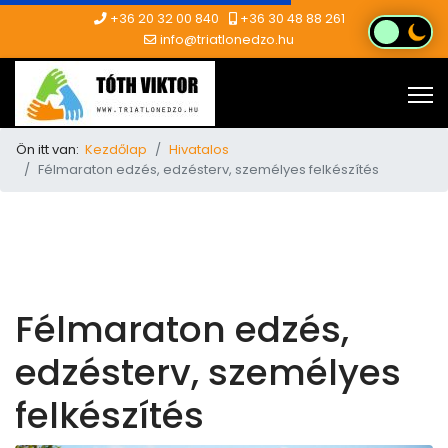
+36 20 32 00 840
+36 30 48 88 261
info@triatlonedzo.hu
Ön itt van:
Kezdőlap
Hivatalos
Félmaraton edzés, edzésterv, személyes felkészítés
Félmaraton edzés,
edzésterv, személyes
felkészítés