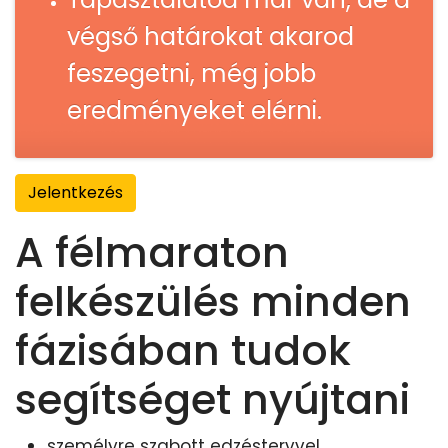
végső határokat akarod
feszegetni, még jobb
eredményeket elérni.
Jelentkezés
A félmaraton
felkészülés minden
fázisában tudok
segítséget nyújtani
személyre szabott edzéstervvel