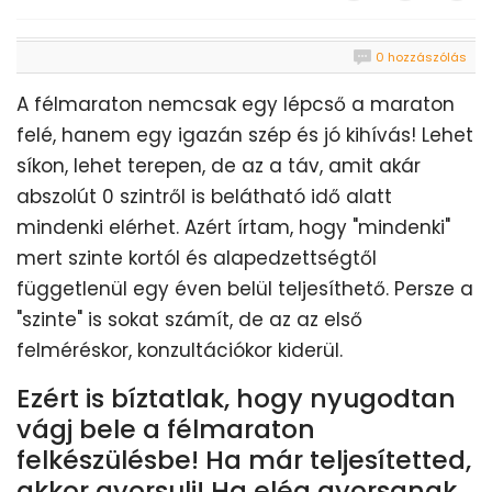
0 hozzászólás
A félmaraton nemcsak egy lépcső a maraton
felé, hanem egy igazán szép és jó kihívás! Lehet
síkon, lehet terepen, de az a táv, amit akár
abszolút 0 szintről is belátható idő alatt
mindenki elérhet. Azért írtam, hogy "mindenki"
mert szinte kortól és alapedzettségtől
függetlenül egy éven belül teljesíthető. Persze a
"szinte" is sokat számít, de az az első
felméréskor, konzultációkor kiderül.
Ezért is bíztatlak, hogy nyugodtan
vágj bele a félmaraton
felkészülésbe! Ha már teljesítetted,
akkor gyorsulj! Ha elég gyorsanak