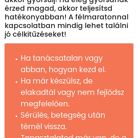
érzed magad, akkor teljesítsd
hatékonyabban! A félmaratonnal
kapcsolatban mindig lehet találni
jó célkitűzéseket!
Ha tanácsatalan vagy
abban, hogyan kezd el.
Ha már készülsz, de
elakadtál vagy nem fejlődsz
megfelelően.
Sérülés, betegség után
térnél vissza.
Tapasztalatod már van, de a