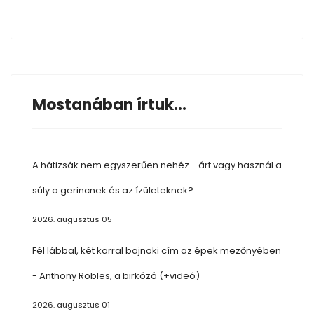
Mostanában írtuk...
A hátizsák nem egyszerűen nehéz - árt vagy használ a
súly a gerincnek és az ízületeknek?
2026. augusztus 05
Fél lábbal, két karral bajnoki cím az épek mezőnyében
- Anthony Robles, a birkózó (+videó)
2026. augusztus 01