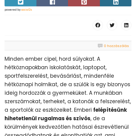
powered by
social2s
0 hozzászólás
Minden ember cipel, hord súlyokat. A
hétköznapokban iskolatáskát, laptopot,
sportfelszerelést, bevásárlást, mindenféle
hétköznapi holmikat, de a szülők is egy bizonyos
ideig hordozzák a gyermeküket. A munkában
szerszámokat, terheket, a katonák a felszerelést,
a sportolók az eszközeiket. Emberi
felépítésünk
hihetetlenül rugalmas és szívós
, de a
körülmények kedvezőtlen hatásai észrevétlenül
összeadódhatnak és elronthatják azt, ami