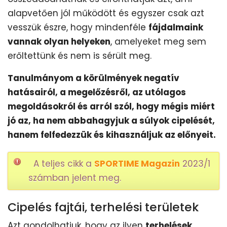
alapvetően jól működött és egyszer csak azt
vesszük észre, hogy mindenféle
fájdalmaink
vannak olyan helyeken
, amelyeket meg sem
erőltettünk és nem is sérült meg.
Tanulmányom a körülmények negatív
hatásairól, a megelőzésről, az utólagos
megoldásokról és arról szól, hogy mégis miért
jó az, ha nem abbahagyjuk a súlyok cipelését,
hanem felfedezzük és kihasználjuk az előnyeit.
A teljes cikk a
SPORTIME Magazin
2023/1
számban jelent meg.
Cipelés fajtái, terhelési területek
Azt gondolhatjuk, hogy az ilyen
terhelések