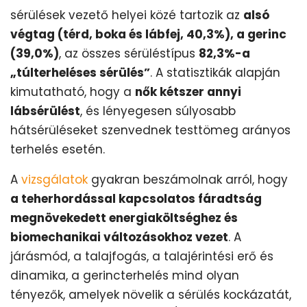
sérülések vezető helyei közé tartozik az
alsó
végtag (térd, boka és lábfej, 40,3%), a gerinc
(39,0%)
, az összes sérüléstípus
82,3%-a
„túlterheléses sérülés”
. A statisztikák alapján
kimutatható, hogy a
nők kétszer annyi
lábsérülést
, és lényegesen súlyosabb
hátsérüléseket szenvednek testtömeg arányos
terhelés esetén.
A
vizsgálatok
gyakran beszámolnak arról, hogy
a teherhordással kapcsolatos fáradtság
megnövekedett energiaköltséghez és
biomechanikai változásokhoz vezet
. A
járásmód, a talajfogás, a talajérintési erő és
dinamika, a gerincterhelés mind olyan
tényezők, amelyek növelik a sérülés kockázatát,