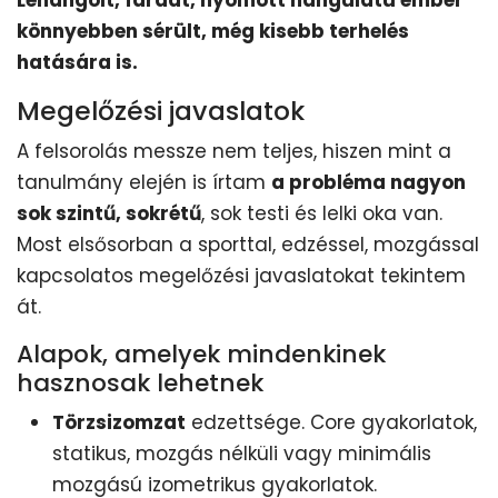
Lehangolt, fáradt, nyomott hangulatú ember
könnyebben sérült, még kisebb terhelés
hatására is.
Megelőzési javaslatok
A felsorolás messze nem teljes, hiszen mint a
tanulmány elején is írtam
a probléma nagyon
sok szintű, sokrétű
, sok testi és lelki oka van.
Most elsősorban a sporttal, edzéssel, mozgással
kapcsolatos megelőzési javaslatokat tekintem
át.
Alapok, amelyek mindenkinek
hasznosak lehetnek
Törzsizomzat
edzettsége. Core gyakorlatok,
statikus, mozgás nélküli vagy minimális
mozgású izometrikus gyakorlatok.