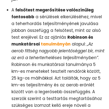
A
felsőtest megerősítése valószínűleg
fontosabb
a sérülések elkerüléséhez, mivel
a teherhordás teljesítményének javulása
jobban összefügg a felsőtest, mint az alsó
test erejével. Ez az ajánlás
Robinson és
munkatársai
tanulmányán
alapul:
„Az
aerob fittség nagyobb jelentőséggel bír, mint
az erő a teherterheléses teljesítményben”
.
Robinson és munkatársai tanulmánya 5
km-es meneteket tesztelt rendőrök között,
25 kg-os málhákkal. Azt találták, hogy az 5
km-es teljesítmény és az aerob erőnlét
között van a legerősebb összefüggés. A
szerzők szerint a testtartás megtartásához
szükséges izomzat kellő ereje növeli a