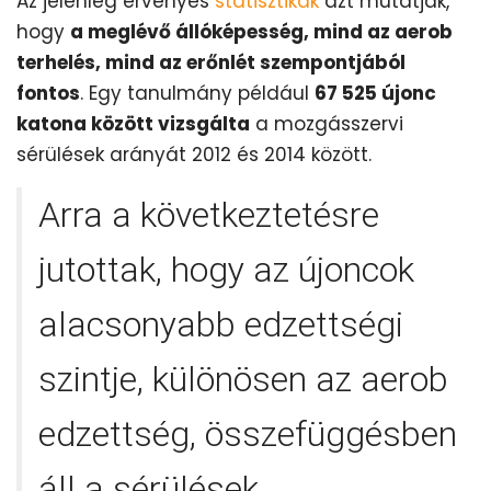
Az jelenleg érvényes
statisztikák
azt mutatják,
hogy
a meglévő állóképesség, mind az aerob
terhelés, mind az erőnlét szempontjából
fontos
. Egy tanulmány például
67 525 újonc
katona között vizsgálta
a mozgásszervi
sérülések arányát 2012 és 2014 között.
Arra a következtetésre
jutottak, hogy az újoncok
alacsonyabb edzettségi
szintje, különösen az aerob
edzettség, összefüggésben
áll a sérülések