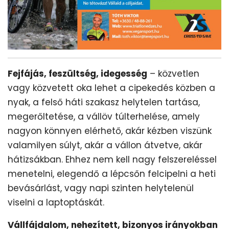
Fejfájás, feszültség, idegesség
– közvetlen
vagy közvetett oka lehet a cipekedés közben a
nyak, a felső háti szakasz helytelen tartása,
megerőltetése, a vállöv túlterhelése, amely
nagyon könnyen elérhető, akár kézben viszünk
valamilyen súlyt, akár a vállon átvetve, akár
hátizsákban. Ehhez nem kell nagy felszereléssel
menetelni, elegendő a lépcsőn felcipelni a heti
bevásárlást, vagy napi szinten helytelenül
viselni a laptoptáskát.
Vállfájdalom, nehezített, bizonyos irányokban