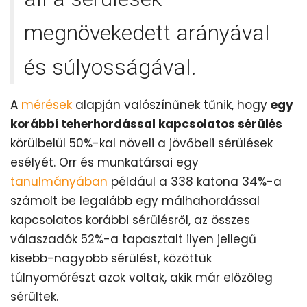
megnövekedett arányával
és súlyosságával.
A
mérések
alapján valószínűnek tűnik, hogy
egy
korábbi teherhordással kapcsolatos sérülés
körülbelül 50%-kal növeli a jövőbeli sérülések
esélyét. Orr és munkatársai egy
tanulmányában
például a 338 katona 34%-a
számolt be legalább egy málhahordással
kapcsolatos korábbi sérülésről, az összes
válaszadók 52%-a tapasztalt ilyen jellegű
kisebb-nagyobb sérülést, közöttük
túlnyomórészt azok voltak, akik már előzőleg
sérültek.