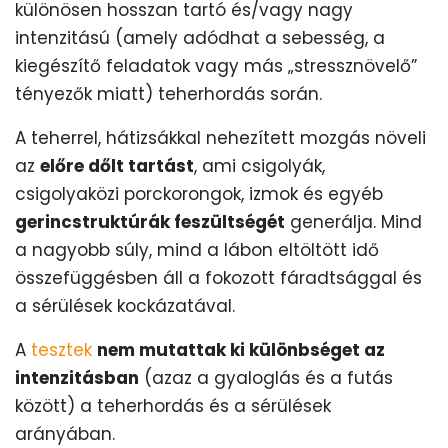
különösen hosszan tartó és/vagy nagy
intenzitású (amely adódhat a sebesség, a
kiegészítő feladatok vagy más „stressznövelő”
tényezők miatt) teherhordás során.
A teherrel, hátizsákkal nehezített mozgás növeli
az
előre dőlt tartást
, ami csigolyák,
csigolyaközi porckorongok, izmok és egyéb
gerincstruktúrák feszültségét
generálja. Mind
a nagyobb súly, mind a lábon eltöltött idő
összefüggésben áll a fokozott fáradtsággal és
a sérülések kockázatával.
A
tesztek
nem mutattak ki különbséget az
intenzitásban
(azaz a gyaloglás és a futás
között) a teherhordás és a sérülések
arányában.