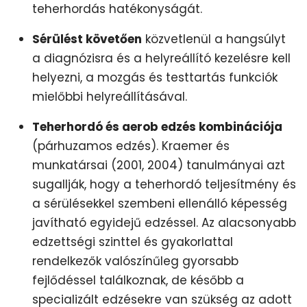
teherhordás hatékonyságát.
Sérülést követően
közvetlenül a hangsúlyt
a diagnózisra és a helyreállító kezelésre kell
helyezni, a mozgás és testtartás funkciók
mielőbbi helyreállításával.
Teherhordó és aerob edzés kombinációja
(párhuzamos edzés). Kraemer és
munkatársai (2001, 2004) tanulmányai azt
sugallják, hogy a teherhordó teljesítmény és
a sérülésekkel szembeni ellenálló képesség
javítható egyidejű edzéssel. Az alacsonyabb
edzettségi szinttel és gyakorlattal
rendelkezők valószínűleg gyorsabb
fejlődéssel találkoznak, de később a
specializált edzésekre van szükség az adott