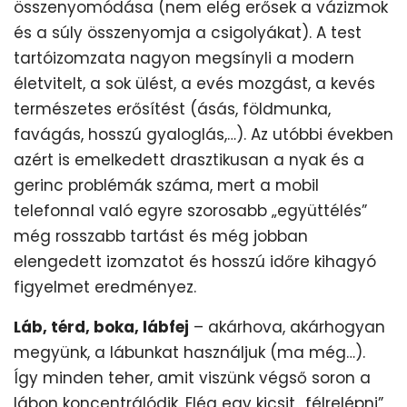
összenyomódása (nem elég erősek a vázizmok
és a súly összenyomja a csigolyákat). A test
tartóizomzata nagyon megsínyli a modern
életvitelt, a sok ülést, a evés mozgást, a kevés
természetes erősítést (ásás, földmunka,
favágás, hosszú gyaloglás,…). Az utóbbi években
azért is emelkedett drasztikusan a nyak és a
gerinc problémák száma, mert a mobil
telefonnal való egyre szorosabb „együttélés”
még rosszabb tartást és még jobban
elengedett izomzatot és hosszú időre kihagyó
figyelmet eredményez.
Láb, térd, boka, lábfej
– akárhova, akárhogyan
megyünk, a lábunkat használjuk (ma még…).
Így minden teher, amit viszünk végső soron a
lábon koncentrálódik. Elég egy kicsit „félrelépni”,