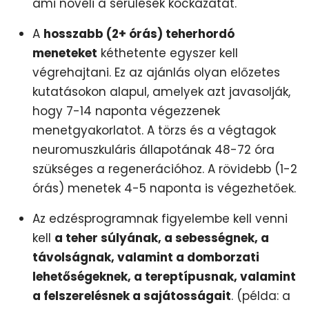
ami növeli a sérülések kockázatát.
A
hosszabb (2+ órás) teherhordó
meneteket
kéthetente egyszer kell
végrehajtani. Ez az ajánlás olyan előzetes
kutatásokon alapul, amelyek azt javasolják,
hogy 7-14 naponta végezzenek
menetgyakorlatot. A törzs és a végtagok
neuromuszkuláris állapotának 48-72 óra
szükséges a regenerációhoz. A rövidebb (1-2
órás) menetek 4-5 naponta is végezhetőek.
Az edzésprogramnak figyelembe kell venni
kell
a teher súlyának, a sebességnek, a
távolságnak, valamint a domborzati
lehetőségeknek, a tereptípusnak, valamint
a felszerelésnek a sajátosságait
. (példa: a