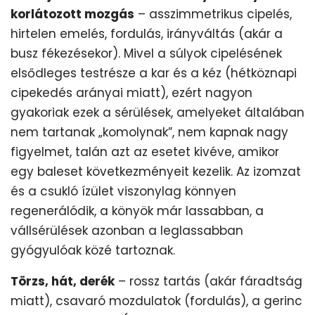
korlátozott mozgás
– asszimmetrikus cipelés,
hirtelen emelés, fordulás, irányváltás (akár a
busz fékezésekor). Mivel a súlyok cipelésének
elsődleges testrésze a kar és a kéz (hétköznapi
cipekedés arányai miatt), ezért nagyon
gyakoriak ezek a sérülések, amelyeket általában
nem tartanak „komolynak”, nem kapnak nagy
figyelmet, talán azt az esetet kivéve, amikor
egy baleset következményeit kezelik. Az izomzat
és a csukló ízület viszonylag könnyen
regenerálódik, a könyök már lassabban, a
vállsérülések azonban a leglassabban
gyógyulóak közé tartoznak.
Törzs, hát, derék
– rossz tartás (akár fáradtság
miatt), csavaró mozdulatok (fordulás), a gerinc