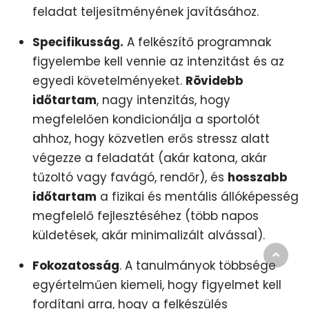
feladat teljesítményének javításához.
Specifikusság.
A felkészítő programnak
figyelembe kell vennie az intenzitást és az
egyedi követelményeket.
Rövidebb
időtartam
, nagy intenzitás, hogy
megfelelően kondicionálja a sportolót
ahhoz, hogy közvetlen erős stressz alatt
végezze a feladatát (akár katona, akár
tűzoltó vagy favágó, rendőr), és
hosszabb
időtartam
a fizikai és mentális állóképesség
megfelelő fejlesztéséhez (több napos
küldetések, akár minimalizált alvással).
Fokozatosság
. A tanulmányok többsége
egyértelműen kiemeli, hogy figyelmet kell
fordítani arra, hogy a felkészülés