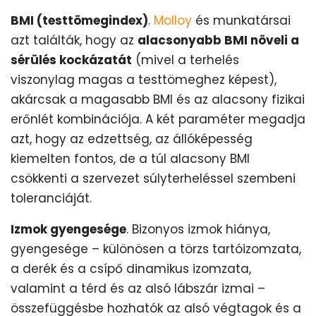
BMI (testtömegindex)
.
Molloy
és munkatársai
azt találták, hogy az
alacsonyabb BMI növeli a
sérülés kockázatát
(mivel a terhelés
viszonylag magas a testtömeghez képest),
akárcsak a magasabb BMI és az alacsony fizikai
erőnlét kombinációja. A két paraméter megadja
azt, hogy az edzettség, az állóképesség
kiemelten fontos, de a túl alacsony BMI
csökkenti a szervezet súlyterheléssel szembeni
toleranciáját.
Izmok gyengesége
. Bizonyos izmok hiánya,
gyengesége – különösen a törzs tartóizomzata,
a derék és a csípő dinamikus izomzata,
valamint a térd és az alsó lábszár izmai –
összefüggésbe hozhatók az alsó végtagok és a