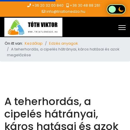
+36 20 32 00 840
+36 30 48 88 261
info@triatlonedzo.hu
Ön itt van:
Kezdőlap
Edzés anyagok
A teherhordás, a cipelés hátrányai, káros hatásai és azok
megelőzése
A teherhordás, a
cipelés hátrányai,
káros hatásai és azok