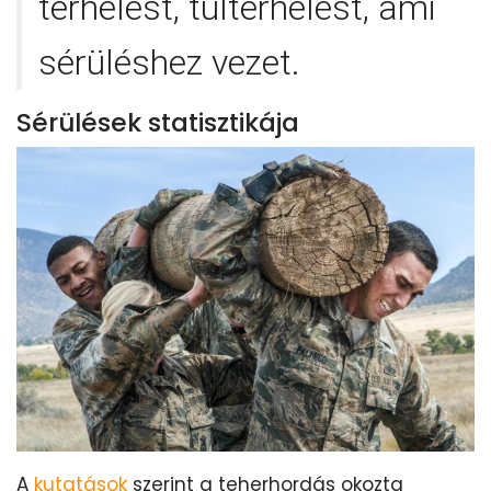
terhelést, túlterhelést, ami
sérüléshez vezet.
Sérülések statisztikája
A
kutatások
szerint a teherhordás okozta