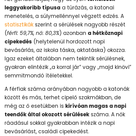
leggyakoribb típusa
a túrázás, a katonai
menetelés, a súlymellénnyel végzett edzés. A
statisztikák
szerint a sérülések nagyobb részét
(
férfi: 59,7%, nő: 80,3%
) azonban
a hétköznapi
cipekedés
(helytelenül hordozott napi
bevásárlás, az iskola táska, aktatáska) okozza.
Igaz ezeket általában nem tekintik sérülésnek,
gyakran elintézik „a korral jár” vagy „majd kinövi”
semmitmondó ítéletekkel.
A férfiak száma arányában nagyobb a katonák
között és más, terhet cipelő szakmákban, de
még az ő esetükben is
kirívóan magas a napi
teendők által okozott sérülések
száma. A nők
ráadásul sokkal gyakrabban intézik a napi
bevásárlást, családi cipekedést.