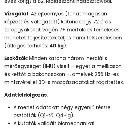
éves korig) a 82. légideszant hadosztályból.
Vizsgálat
: Az ejtőernyős (tehát magasan
képzett és válogatott) katonák egy 72 órás
terepgyakorlat végén 7+ mérföldes terheléses
menetet teljesítettek teljes harci felszerelésben
(átlagos terhelés:
40 kg
).
Eszközök
: Minden katona három inerciális
mérőegységet (IMU) viselt – egyet a mellkason
és kettőt a bakancsokon –, amelyek 256 Hz-es
mintavétellel 3D-s mozgásadatokat rögzítettek.
Adatfeldolgozás
:
A menet adatokat négy egyenlő részre
osztották (Q1-től Q4-ig).
A kutatók validált biomechanikai