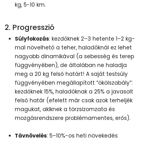
kg, 5-10 km.
2. Progresszió
Súlyfokozás
: kezdőknek 2–3 hetente 1–2 kg-
mal növelhető a teher, haladóknál ez lehet
nagyobb dinamikával (a sebesség és terep
függvényében), de általában ne haladja
meg a 20 kg felső határt! A saját testsúly
függvényében megállapított “ökölszabály”:
kezdőknek 15%, haladóknak a 25% a javasolt
felső határ (efelett már csak azok terheljék
magukat, akiknek a törzsizomzata és
mozgásrendszere problémamentes, erős).
Távnövelés
: 5–10%-os heti növekedés