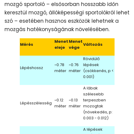
mozgó sportoló – elsősorban hosszabb időn
keresztül mozgó, állóképességi sportolókról lehet
szó – esetében hasznos eszközök lehetnek a
mozgás hatékonyságának növelésében.
Menet
Menet
Mérés
Változás
eleje
vége
Rövidülő
~0.78
~0.76
lépések
Lépéshossz
méter
méter
(csökkenés, p <
0.001)
A lábak
szélesebb
~0.12
~0.13
terpeszben
Lépésszélesség
méter
méter
mozogtak
(növekedés, p:
0.003 - 0.012)
A lépések