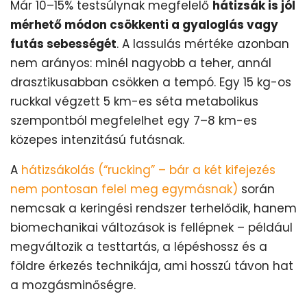
Már 10–15% testsúlynak megfelelő
hátizsák is jól
mérhető módon csökkenti a gyaloglás vagy
futás sebességét
. A lassulás mértéke azonban
nem arányos: minél nagyobb a teher, annál
drasztikusabban csökken a tempó. Egy 15 kg-os
ruckkal végzett 5 km-es séta metabolikus
szempontból megfelelhet egy 7–8 km-es
közepes intenzitású futásnak.
A
hátizsákolás (“rucking” – bár a két kifejezés
nem pontosan felel meg egymásnak)
során
nemcsak a keringési rendszer terhelődik, hanem
biomechanikai változások is fellépnek – például
megváltozik a testtartás, a lépéshossz és a
földre érkezés technikája, ami hosszú távon hat
a mozgásminőségre.