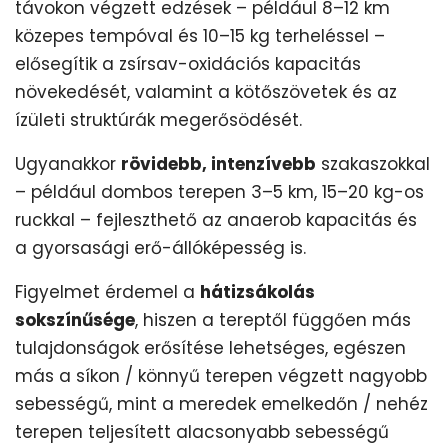
távokon végzett edzések – például 8–12 km
közepes tempóval és 10–15 kg terheléssel –
elősegítik a zsírsav-oxidációs kapacitás
növekedését, valamint a kötőszövetek és az
ízületi struktúrák megerősödését.
Ugyanakkor
rövidebb, intenzívebb
szakaszokkal
– például dombos terepen 3–5 km, 15–20 kg-os
ruckkal – fejleszthető az anaerob kapacitás és
a gyorsasági erő-állóképesség is.
Figyelmet érdemel a
hátizsákolás
sokszínűsége
, hiszen a tereptől függően más
tulajdonságok erősítése lehetséges, egészen
más a síkon / könnyű terepen végzett nagyobb
sebességű, mint a meredek emelkedőn / nehéz
terepen teljesített alacsonyabb sebességű