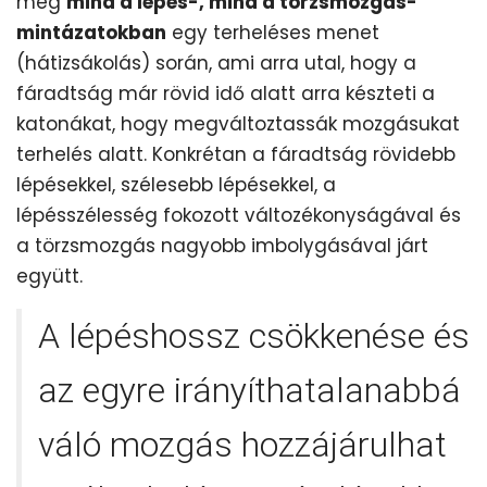
meg
mind a lépés-, mind a törzsmozgás-
mintázatokban
egy terheléses menet
(hátizsákolás) során, ami arra utal, hogy a
fáradtság már rövid idő alatt arra készteti a
katonákat, hogy megváltoztassák mozgásukat
terhelés alatt. Konkrétan a fáradtság rövidebb
lépésekkel, szélesebb lépésekkel, a
lépésszélesség fokozott változékonyságával és
a törzsmozgás nagyobb imbolygásával járt
együtt.
A lépéshossz csökkenése és
az egyre irányíthatalanabbá
váló mozgás hozzájárulhat