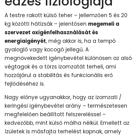
edzés fiziológiája
A testre rakott külső teher – jellemzően 5 és 20
kg közötti hátizsák – jelentősen
megemeli a
szervezet oxigénfelhasználását és
energiaigényét
, még akkor is, ha a tempó
gyalogló vagy kocogó jellegű. A
megnövekedett igénybevétel különösen az alsó
végtagok és a törzs izomzatát terheli, ami
hozzájárul a stabilitás és funkcionális erő
fejlődéséhez is.
Nagy előnye ugyanakkor, hogy az izomzati /
keringési igénybevétel arány – természetesen
megfelelően beállított felszereléssel –
kedvezőbb, mint külső málha nélkül. Emellett az
ízületek is másfajta terhelést kapnak, amely