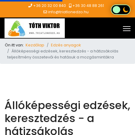
+36 20 32 00 840
+36 30 48 88 261
info@triatlonedzo.hu
Ön itt van:
Kezdőlap
Edzés anyagok
Állóképességi edzések, keresztedzés - a hátizsákolás
teljesítmény összetevői és hatásuk a mozgásmintákra
Állóképességi edzések,
keresztedzés - a
hátizsákolás