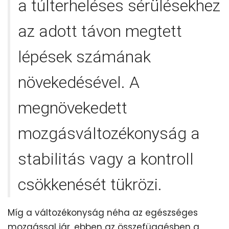
a túlterheléses sérülésekhez
az adott távon megtett
lépések számának
növekedésével. A
megnövekedett
mozgásváltozékonyság a
stabilitás vagy a kontroll
csökkenését tükrözi.
Míg a változékonyság néha az egészséges
mozgással jár, ebben az összefüggésben a