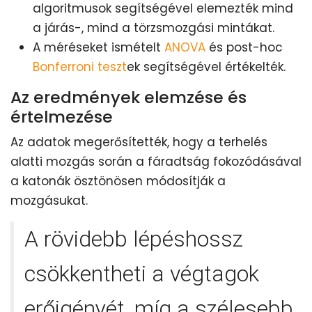
algoritmusok segítségével elemezték mind
a járás-, mind a törzsmozgási mintákat.
A méréseket ismételt
ANOVA
és post-hoc
Bonferroni teszt
ek segítségével értékelték.
Az eredmények elemzése és
értelmezése
Az adatok megerősítették, hogy a terhelés
alatti mozgás során a fáradtság fokozódásával
a katonák ösztönösen módosítják a
mozgásukat.
A rövidebb lépéshossz
csökkentheti a végtagok
erőigényét, míg a szélesebb