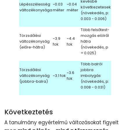
kevésbé
Lépésszélesség
~0.03
~0.04
következetesek
változékonysága
méter
méter
(növekedés, p:
0.003 - 0.006)
Több felsőtest-
Törzsdőlési
mozgás elölről
~3.9
~4.4
változékonyság
hátra
fok
fok
(előre-hátra)
(növekedés, p
= 0.025)
Több balról
Törzsdőlési
jobbra
~3.6
változékonyság
~3.1 fok
imbolygás
fok
(jobbra-balra)
(növekedés, p:
0.008 - 0.031)
Következtetés
A tanulmány egyértelmű változásokat figyelt