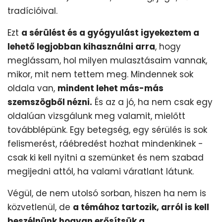
tradícióival.
Ezt
a sérülést és a gyógyulást igyekeztem a
lehető legjobban kihasználni arra
, hogy
meglássam, hol milyen mulasztásaim vannak,
mikor, mit nem tettem meg. Mindennek sok
oldala van,
mindent lehet más-más
szemszögből nézni.
És az a jó, ha nem csak egy
oldalúan vizsgálunk meg valamit, mielőtt
továbblépünk. Egy betegség, egy sérülés is sok
felismerést, ráébredést hozhat mindenkinek -
csak ki kell nyitni a szemünket és nem szabad
megijedni attól, ha valami váratlant látunk.
Végül, de nem utolsó sorban, hiszen ha nem is
közvetlenül, de
a témához tartozik, arról is kell
beszélnünk hogyan erősítsük a