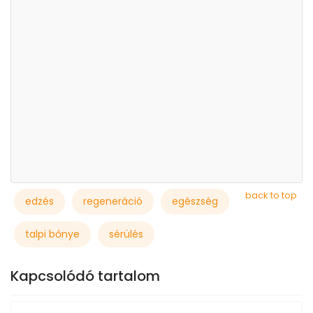
back to top
edzés
regeneráció
egészség
talpi bőnye
sérülés
Kapcsolódó tartalom