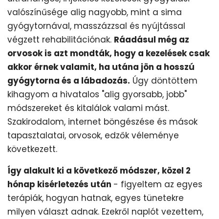
valószínűsége alig nagyobb, mint a sima
gyógytornával, masszázzsal és nyújtással
végzett rehabilitációnak.
Ráadásul még az
orvosok is azt mondták, hogy a kezelések csak
akkor érnek valamit, ha utána jön a hosszú
gyógytorna és a lábadozás.
Úgy döntöttem
kihagyom a hivatalos "alig gyorsabb, jobb"
módszereket és kitalálok valami mást.
Szakirodalom, internet böngészése és mások
tapasztalatai, orvosok, edzők véleménye
következett.
Így alakult ki a következő módszer, közel 2
hónap kisérletezés után
- figyeltem az egyes
terápiák, hogyan hatnak, egyes tünetekre
milyen választ adnak. Ezekről naplót vezettem,