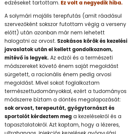
edzéseket tartottam.
Ez volt a negyedik hiba.
A solymári majális terepfutás (amit ráadásul
szervezőként sokszor futottam végig a verseny
előtt) után azonban már nem lehetett
halogatni az orvost.
Szokásos körök és kezelési
javaslatok után el kellett gondolkoznom,
mitévő is legyek.
Az edzői és a természeti
módszereket követő énem saját megoldást
sürgetett, a racionális énem pedig orvosi
megoldást. Mivel sokat foglalkoztam
természettudományokkal, ezért a tudományos
módszerre bíztam a döntés megalapozását:
sok orvost, terepeutát, gyógytornászt és
sportolót kérdeztem meg
a kezelésekről és a
tapasztalatokról. Azt kaptam, hogy a lézeres,
ultrahangos, injekciós kezelések gyógyulási