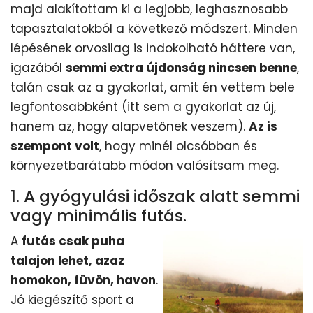
majd alakítottam ki a legjobb, leghasznosabb
tapasztalatokból a következő módszert. Minden
lépésének orvosilag is indokolható háttere van,
igazából
semmi extra újdonság nincsen benne
,
talán csak az a gyakorlat, amit én vettem bele
legfontosabbként (itt sem a gyakorlat az új,
hanem az, hogy alapvetőnek veszem).
Az is
szempont volt
, hogy minél olcsóbban és
környezetbarátabb módon valósítsam meg.
1. A gyógyulási időszak alatt semmi
vagy minimális futás.
A
futás csak puha
talajon lehet, azaz
homokon, füvön, havon
.
Jó kiegészítő sport a