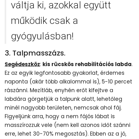
váltja ki, azokkal együtt
működik csak a
gyógyulásban!
3. Talpmasszázs.
Segédeszköz
:
kis rücskös rehabilitációs labda
.
Ez az egyik legfontosabb gyakorlat, érdemes
naponta (akár több alkalommal is), 5-10 percet
rászánni. Mezítláb, enyhén erőt kifejtve a
labdára görgetjük a talpunk alatt, lehetőleg
minél nagyobb területen, nemcsak ahol fáj.
Figyeljünk arra, hogy a nem fájós lábat is
masszírozzuk vele (nem kell azonos időt szánni
erre, lehet 30-70% megosztás). Ebben az a jó,