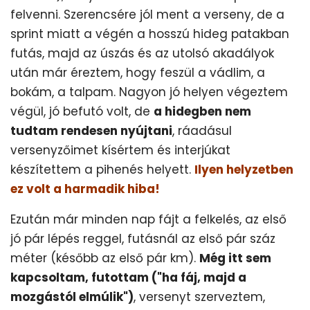
felvenni. Szerencsére jól ment a verseny, de a
sprint miatt a végén a hosszú hideg patakban
futás, majd az úszás és az utolsó akadályok
után már éreztem, hogy feszül a vádlim, a
bokám, a talpam. Nagyon jó helyen végeztem
végül, jó befutó volt, de
a hidegben nem
tudtam rendesen nyújtani
, ráadásul
versenyzőimet kísértem és interjúkat
készítettem a pihenés helyett.
Ilyen helyzetben
ez volt a harmadik hiba!
Ezután már minden nap fájt a felkelés, az első
jó pár lépés reggel, futásnál az első pár száz
méter (később az első pár km).
Még itt sem
kapcsoltam, futottam ("ha fáj, majd a
mozgástól elmúlik")
, versenyt szerveztem,