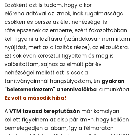
Edzőként azt is tudom, hogy a kor
előrehaladtával az izmok, inak rugalmassága
csökken és persze az élet nehézségei is
rátelepszenek az emberre, ezért fokozottabban
kell figyelni a lazításra (szándékosan nem írtam
nyújtást, mert az a lazítás része), az ellazulásra.
Ezt sok éven keresztül figyeltem és meg is
valósítottam, sajnos az elmúlt pár év
nehézségei mellett ezt is csak a
tanítványaimnál hangsúlyoztam, én
gyakran
"beletemetkeztem" a tennivalókba
, a munkába.
Ez volt a második hiba!
A
VTM tavaszi terepfutásán
már komolyan
kellett figyelnem az első pár km-n, hogy kellően
bemelegedjen a lábam, így a félmaraton