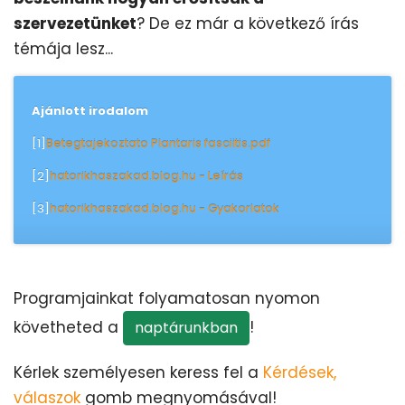
szervezetünket
? De ez már a következő írás
témája lesz...
Ajánlott irodalom
[1]
Betegtajekoztato Plantaris fasciitis.pdf
[2]
hatorikhaszakad.blog.hu - Leírás
[3]
hatorikhaszakad.blog.hu - Gyakorlatok
Programjainkat folyamatosan nyomon
követheted a
!
naptárunkban
Kérlek személyesen keress fel a
Kérdések,
válaszok
gomb megnyomásával!