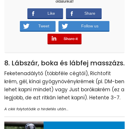
oldalunkat!
Like
Share
Tweet
Follow us
Share it
error
8. Lábszár, boka és lábfej masszázs.
Feketenadálytő (többféle cégtől), Richtofit
krém, gél, kínai gyógynövénykrémek (pl. DM-ben
lehet kapni mindet) vagy Just borókakrém (ez a
legjobb, de ezt ritkán lehet kapni). Hetente 3-7.
A cikk folytatódik a hirdetés után...