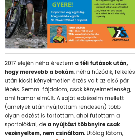
2017 elején néha éreztem
a téli futások után,
hogy merevebb a bokám
, néha húzódik, felkelés
után kicsit kényelmetlen érzés volt az első pár
lépés. Semmi fájdalom, csak kényelmetlenség,
ami hamar elmúlt. A saját edzéseim mellett
(amelyek után nyújtottam rendesen) több
olyan edzést is tartottam, ahol futottam a
sportolókkal, de
a nyújtást többnyire csak
vezényeltem, nem csináltam
. Utólag látom,