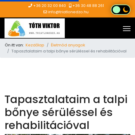
+36 20 32 00 840
+36 30 48 88 261
info@triatlonedzo.hu
Ön itt van:
Kezdőlap
Életmód anyagok
Tapasztalataim a talpi bőnye sérüléssel és rehabilitációval
Tapasztalataim a talpi
bőnye sérüléssel és
rehabilitációval