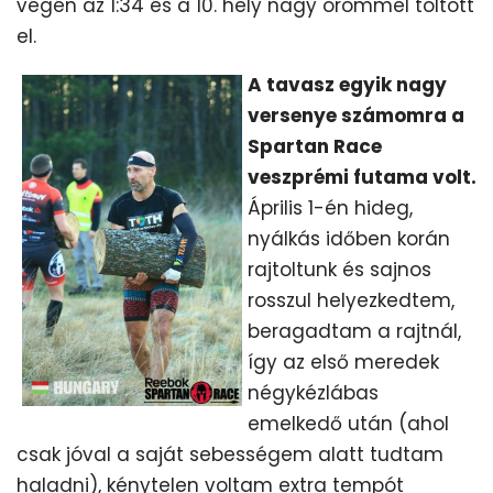
végén az 1:34 és a 10. hely nagy örömmel töltött
el.
A tavasz egyik nagy
versenye számomra a
Spartan Race
veszprémi futama volt.
Április 1-én hideg,
nyálkás időben korán
rajtoltunk és sajnos
rosszul helyezkedtem,
beragadtam a rajtnál,
így az első meredek
négykézlábas
emelkedő után (ahol
csak jóval a saját sebességem alatt tudtam
haladni), kénytelen voltam extra tempót