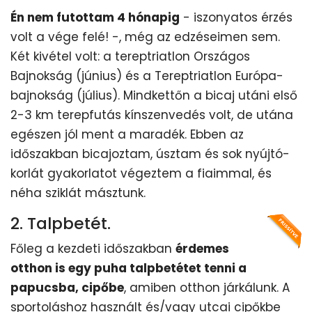
Én nem futottam 4 hónapig
- iszonyatos érzés
volt a vége felé! -, még az edzéseimen sem.
Két kivétel volt: a tereptriatlon Országos
Bajnokság (június) és a Tereptriatlon Európa-
bajnokság (július). Mindkettőn a bicaj utáni első
2-3 km terepfutás kínszenvedés volt, de utána
egészen jól ment a maradék. Ebben az
időszakban bicajoztam, úsztam és sok nyújtó-
korlát gyakorlatot végeztem a fiaimmal, és
néha sziklát másztunk.
2. Talpbetét.
Főleg a kezdeti időszakban
érdemes
otthon is egy puha talpbetétet tenni a
papucsba, cipőbe
, amiben otthon járkálunk. A
sportoláshoz használt és/vagy utcai cipőkbe