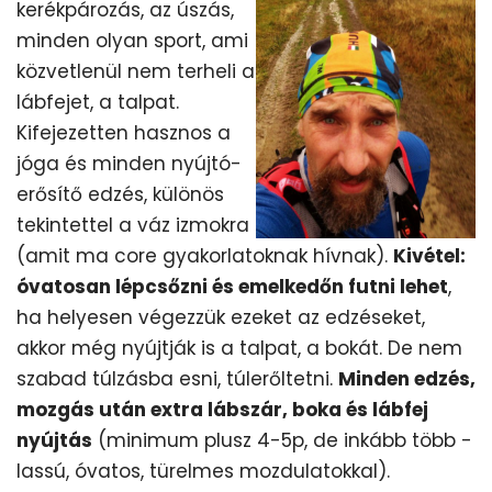
kerékpározás, az úszás,
minden olyan sport, ami
közvetlenül nem terheli a
lábfejet, a talpat.
Kifejezetten hasznos a
jóga és minden nyújtó-
erősítő edzés, különös
tekintettel a váz izmokra
(amit ma core gyakorlatoknak hívnak).
Kivétel:
óvatosan lépcsőzni és emelkedőn futni lehet
,
ha helyesen végezzük ezeket az edzéseket,
akkor még nyújtják is a talpat, a bokát. De nem
szabad túlzásba esni, túlerőltetni.
Minden edzés,
mozgás után extra lábszár, boka és lábfej
nyújtás
(minimum plusz 4-5p, de inkább több -
lassú, óvatos, türelmes mozdulatokkal).