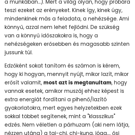
a munkában...). Mert a világ olyan, hogy próbára
teszi ezeket az erényeket. Kinek így, kinek úgy,
mindenkinek más a feladata, a nehézsége. Ami
könnyű, azzal nem lehet fejlődni. De szükség
van a könnyű időszakokra is, hogy a
nehézségeken erősebben és magasabb szinten
jussunk túl.
Edzőként sokat tanítom és számon is kérem,
hogy ki hogyan, mennyit nyújt, mikor lazít, mikor
erősít valamit,
most azt is megtanultam
, hogy
vannak esetek, amikor muszáj ehhez képest is
extra energiát fordítani a pihenő/lazító
gyakorlatokra, mert egyes helyzetekben ezek
sokkal többet segítenek, mint a "klasszikus"
edzés. Nem véletlen a párhuzam (aki nem látja,
nézzen utána) a tai-chi, chi-kung, jóga,... ősi