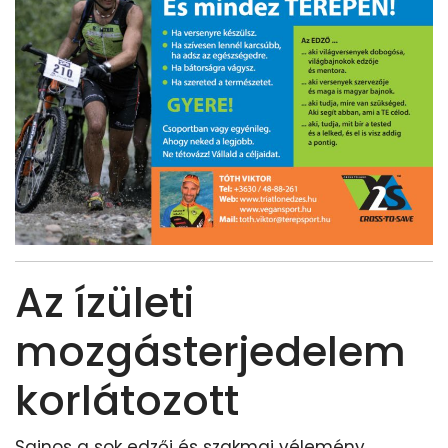
Az ízületi
mozgásterjedelem
korlátozott
Sajnos a sok edzői és szakmai vélemény