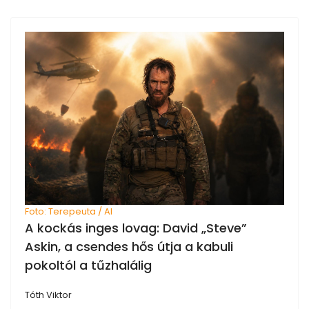
Foto: Terepeuta / AI
A kockás inges lovag: David „Steve”
Askin, a csendes hős útja a kabuli
pokoltól a tűzhalálig
Tóth Viktor