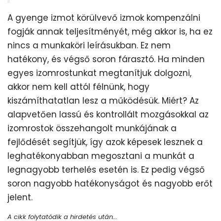
A gyenge izmot körülvevő izmok kompenzálni
fogják annak teljesítményét, még akkor is, ha ez
nincs a munkaköri leírásukban. Ez nem
hatékony, és végső soron fárasztó. Ha minden
egyes izomrostunkat megtanítjuk dolgozni,
akkor nem kell attól félnünk, hogy
kiszámíthatatlan lesz a működésük. Miért? Az
alapvetően lassú és kontrollált mozgásokkal az
izomrostok összehangolt munkájának a
fejlődését segítjük, így azok képesek lesznek a
leghatékonyabban megosztani a munkát a
legnagyobb terhelés esetén is. Ez pedig végső
soron nagyobb hatékonyságot és nagyobb erőt
jelent.
A cikk folytatódik a hirdetés után...