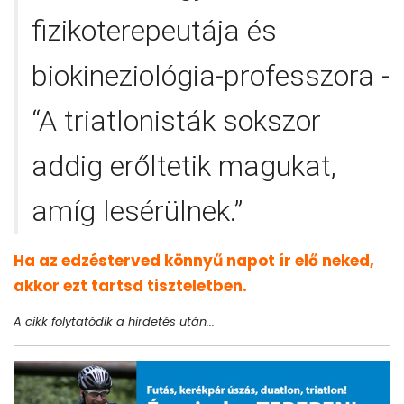
fizikoterepeutája és
biokineziológia-professzora -
“A triatlonisták sokszor
addig erőltetik magukat,
amíg lesérülnek.”
Ha az edzésterved könnyű napot ír elő neked,
akkor ezt tartsd tiszteletben.
A cikk folytatódik a hirdetés után...