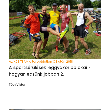
Az X2S TEAM a tereptriatlon OB után 2018
A sportsérülések leggyakoribb okai -
hogyan edzünk jobban 2.
Tóth Viktor