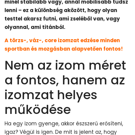
minél stabilabb vagy, annál mobilisabb tudsz
lenni – ez a különbség aközött, hogy olyan
testtel akarsz futni, ami zseléből van, vagy
olyannal, ami titánból.
A törzs-, váz-, core izomzat edzése minden
sportban és mozgásban alapvetően fontos!
Nem az izom méret
a fontos, hanem az
izomzat helyes
működése
Ha egy izom gyenge, akkor észszerű erősíteni,
igaz? Végül is igen. De mit is jelent az, hogy