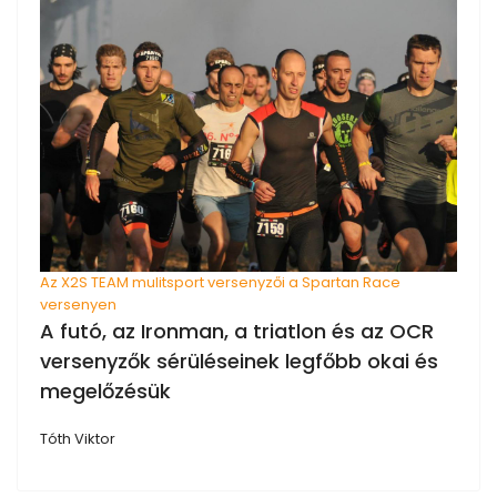
Az X2S TEAM mulitsport versenyzői a Spartan Race
versenyen
A futó, az Ironman, a triatlon és az OCR
versenyzők sérüléseinek legfőbb okai és
megelőzésük
Tóth Viktor