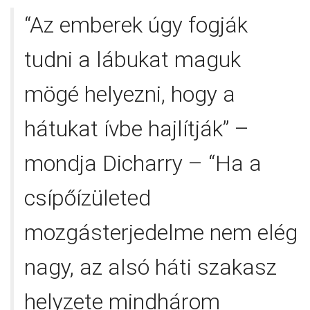
“Az emberek úgy fogják
tudni a lábukat maguk
mögé helyezni, hogy a
hátukat ívbe hajlítják” –
mondja Dicharry – “Ha a
csípőízületed
mozgásterjedelme nem elég
nagy, az alsó háti szakasz
helyzete mindhárom