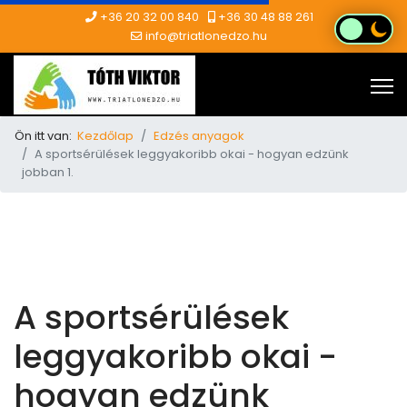
+36 20 32 00 840
+36 30 48 88 261
info@triatlonedzo.hu
Ön itt van:
Kezdőlap
Edzés anyagok
A sportsérülések leggyakoribb okai - hogyan edzünk
jobban 1.
A sportsérülések
leggyakoribb okai -
hogyan edzünk