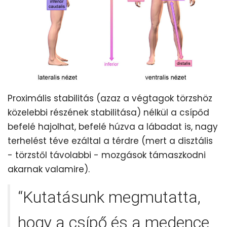
Proximális stabilitás (azaz a végtagok törzshöz
közelebbi részének stabilitása) nélkül a csípőd
befelé hajolhat, befelé húzva a lábadat is, nagy
terhelést téve ezáltal a térdre (mert a disztális
- törzstől távolabbi - mozgások támaszkodni
akarnak valamire).
“Kutatásunk megmutatta,
hogy a csípő és a medence