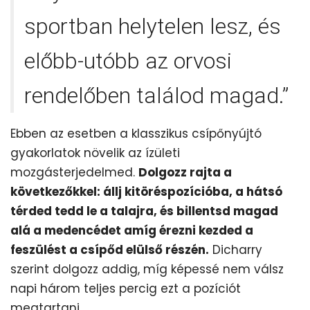
sportban helytelen lesz, és
előbb-utóbb az orvosi
rendelőben találod magad.”
Ebben az esetben a klasszikus csípőnyújtó
gyakorlatok növelik az ízületi
mozgásterjedelmed.
Dolgozz rajta a
következőkkel: állj kitöréspozícióba, a hátsó
térded tedd le a talajra, és billentsd magad
alá a medencédet amíg érezni kezded a
feszülést a csípőd elülső részén.
Dicharry
szerint dolgozz addig, míg képessé nem válsz
napi három teljes percig ezt a pozíciót
megtartani.