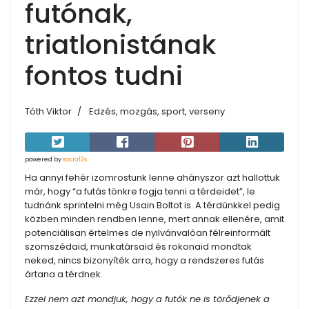
futónak,
triatlonistának
fontos tudni
Tóth Viktor
Edzés, mozgás, sport, verseny
powered by
social2s
Ha annyi fehér izomrostunk lenne ahányszor azt hallottuk
már, hogy “a futás tönkre fogja tenni a térdeidet”, le
tudnánk sprintelni még Usain Boltot is. A térdünkkel pedig
közben minden rendben lenne, mert annak ellenére, amit
potenciálisan értelmes de nyilvánvalóan félreinformált
szomszédaid, munkatársaid és rokonaid mondtak
neked, nincs bizonyíték arra, hogy a rendszeres futás
ártana a térdnek.
Ezzel nem azt mondjuk, hogy a futók ne is törődjenek a