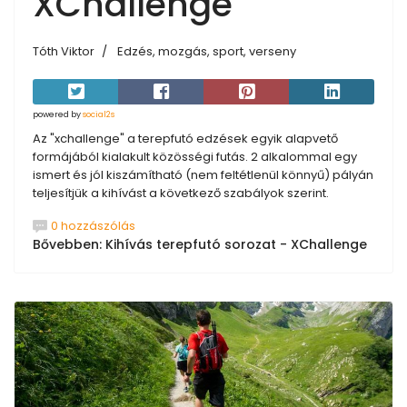
XChallenge
Tóth Viktor
Edzés, mozgás, sport, verseny
powered by
social2s
Az "xchallenge" a terepfutó edzések egyik alapvető
formájából kialakult közösségi futás. 2 alkalommal egy
ismert és jól kiszámítható (nem feltétlenül könnyű) pályán
teljesítjük a kihívást a következő szabályok szerint.
0 hozzászólás
Bővebben: Kihívás terepfutó sorozat - XChallenge