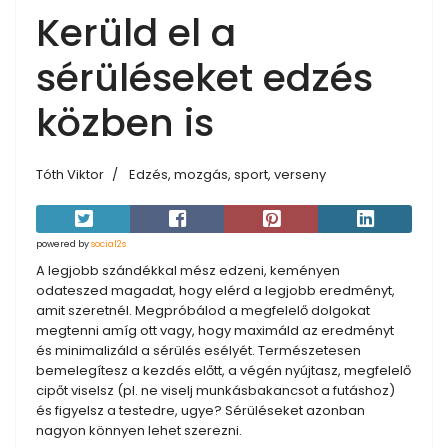
Kerüld el a
sérüléseket edzés
közben is
Tóth Viktor
Edzés, mozgás, sport, verseny
powered by
social2s
A legjobb szándékkal mész edzeni, keményen
odateszed magadat, hogy elérd a legjobb eredményt,
amit szeretnél. Megpróbálod a megfelelő dolgokat
megtenni amíg ott vagy, hogy maximáld az eredményt
és minimalizáld a sérülés esélyét. Természetesen
bemelegítesz a kezdés előtt, a végén nyújtasz, megfelelő
cipőt viselsz (pl. ne viselj munkásbakancsot a futáshoz)
és figyelsz a testedre, ugye? Sérüléseket azonban
nagyon könnyen lehet szerezni.