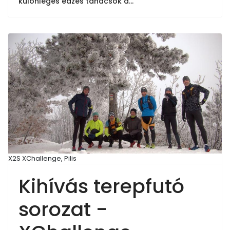
különleges edzés tanácsok a...
X2S XChallenge, Pilis
Kihívás terepfutó
sorozat -