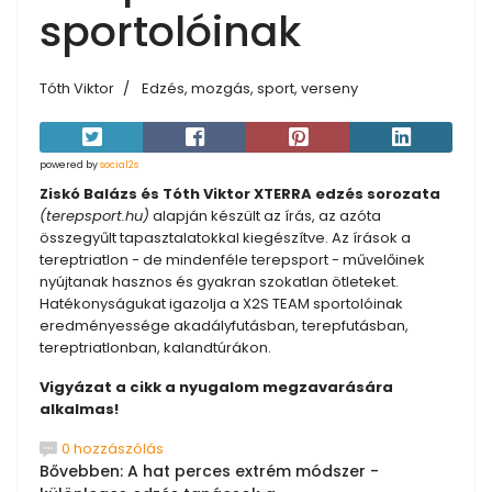
sportolóinak
Tóth Viktor
Edzés, mozgás, sport, verseny
powered by
social2s
Ziskó Balázs és Tóth Viktor XTERRA edzés sorozata
(terepsport.hu)
alapján készült az írás, az azóta
összegyűlt tapasztalatokkal kiegészítve. Az írások a
tereptriatlon - de mindenféle terepsport - művelőinek
nyújtanak hasznos és gyakran szokatlan ötleteket.
Hatékonyságukat igazolja a X2S TEAM sportolóinak
eredményessége akadályfutásban, terepfutásban,
tereptriatlonban, kalandtúrákon.
Vigyázat a cikk a nyugalom megzavarására
alkalmas!
0 hozzászólás
Bővebben: A hat perces extrém módszer -