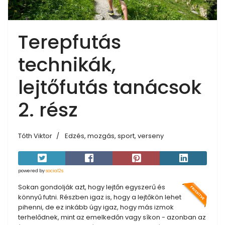
Terepfutás
technikák,
lejtőfutás tanácsok
2. rész
Tóth Viktor
Edzés, mozgás, sport, verseny
powered by
social2s
Sokan gondolják azt, hogy lejtőn egyszerű és
könnyű futni. Részben igaz is, hogy a lejtőkön lehet
pihenni, de ez inkább úgy igaz, hogy más izmok
terhelődnek, mint az emelkedőn vagy síkon - azonban az