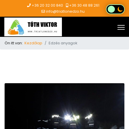
+36 20 32 00 840
+36 30 48 88 261
info@triatlonedzo.hu
Ön itt van:
Kezdőlap
Edzés anyagok