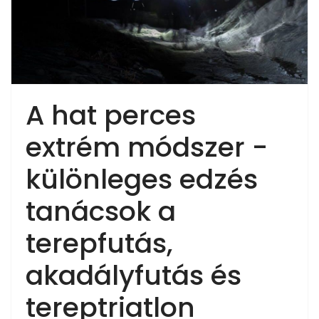
A hat perces
extrém módszer -
különleges edzés
tanácsok a
terepfutás,
akadályfutás és
tereptriatlon