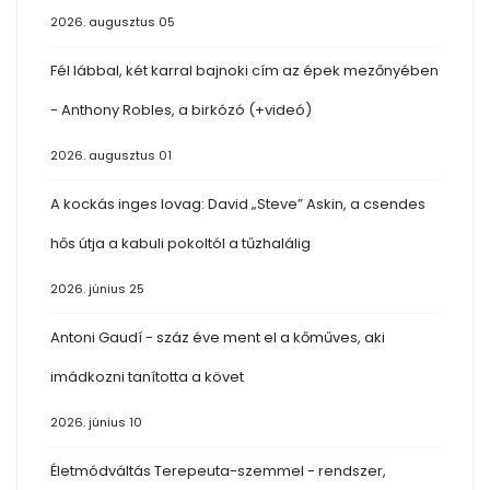
2026. augusztus 05
Fél lábbal, két karral bajnoki cím az épek mezőnyében
- Anthony Robles, a birkózó (+videó)
2026. augusztus 01
A kockás inges lovag: David „Steve” Askin, a csendes
hős útja a kabuli pokoltól a tűzhalálig
2026. június 25
Antoni Gaudí - száz éve ment el a kőműves, aki
imádkozni tanította a követ
2026. június 10
Életmódváltás Terepeuta-szemmel - rendszer,