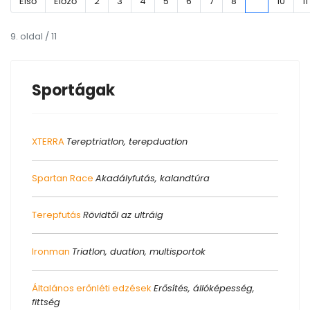
Első
Előző
2
3
4
5
6
7
8
9
10
11
9. oldal / 11
Sportágak
XTERRA
Tereptriatlon, terepduatlon
Spartan Race
Akadályfutás, kalandtúra
Terepfutás
Rövidtől az ultráig
Ironman
Triatlon, duatlon, multisportok
Általános erőnléti edzések
Erősítés, állóképesség,
fittség