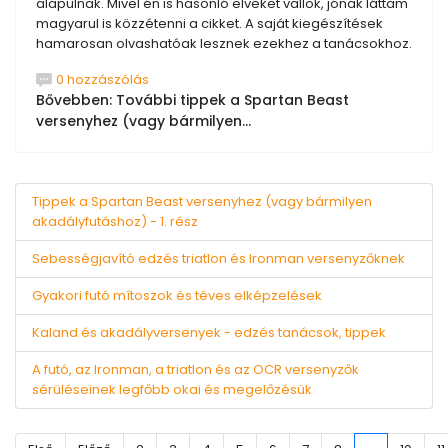
alapulnak. Mivel én is hasonló elveket vallok, jónak láttam
magyarul is közzétenni a cikket. A saját kiegészítések
hamarosan olvashatóak lesznek ezekhez a tanácsokhoz.
0 hozzászólás
Bővebben: További tippek a Spartan Beast
versenyhez (vagy bármilyen...
Tippek a Spartan Beast versenyhez (vagy bármilyen
akadályfutáshoz) - 1. rész
Sebességjavító edzés triatlon és Ironman versenyzőknek
Gyakori futó mítoszok és téves elképzelések
Kaland és akadályversenyek - edzés tanácsok, tippek
A futó, az Ironman, a triatlon és az OCR versenyzők
sérüléseinek legfőbb okai és megelőzésük